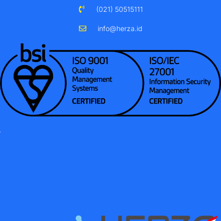
(021) 50515111
info@herza.id