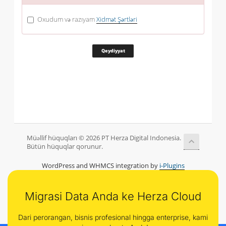
Oxudum və razıyam
Xidmət Şərtləri
Müəllif hüquqları © 2026 PT Herza Digital Indonesia.
Bütün hüquqlar qorunur.
WordPress and WHMCS integration by
i-Plugins
Migrasi Data Anda ke Herza Cloud
Dari perorangan, bisnis profesional hingga enterprise, kami