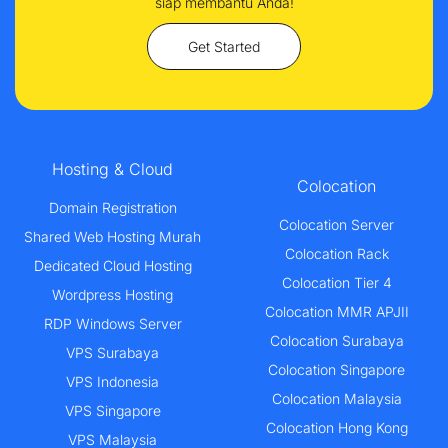
siap membantu Anda!
Get Started
Hosting & Cloud
Colocation
Domain Registration
Colocation Server
Shared Web Hosting Murah
Colocation Rack
Dedicated Cloud Hosting
Colocation Tier 4
Wordpress Hosting
Colocation MMR APJII
RDP Windows Server
Colocation Surabaya
VPS Surabaya
Colocation Singapore
VPS Indonesia
Colocation Malaysia
VPS Singapore
Colocation Hong Kong
VPS Malaysia