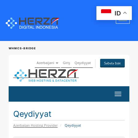
ID
WHMCS-BRIDGE
Azerbaijani
Giriş
Qeydiyyat
Səbətə bax
Naviqasi
keçid
Qeydiyyat
Azerbaijan Hosting Provider
Qeydiyyat