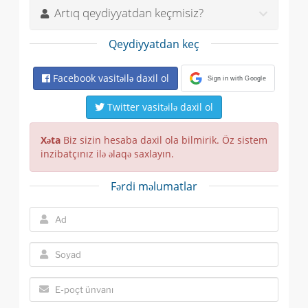
Artıq qeydiyyatdan keçmisiz?
Qeydiyyatdan keç
Facebook vasitəilə daxil ol
Sign in with Google
Twitter vasitəilə daxil ol
Xəta
Biz sizin hesaba daxil ola bilmirik. Öz sistem
inzibatçınız ilə əlaqə saxlayın.
Fərdi məlumatlar