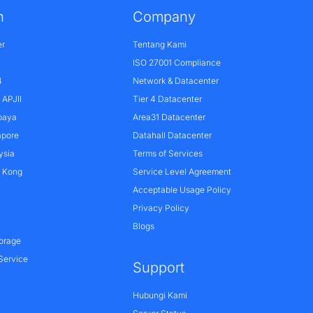
n
Company
er
Tentang Kami
ISO 27001 Compliance
4
Network & Datacenter
APJII
Tier 4 Datacenter
baya
Area31 Datacenter
apore
Datahall Datacenter
ysia
Terms of Services
g Kong
Service Level Agreement
Acceptable Usage Policy
Privacy Policy
Blogs
orage
Service
Support
Hubungi Kami