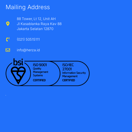
Mailing Address
88 Tower, Lt 12, Unit AH
Jl Kasablanka Raya Kav 88
Jakarta Selatan 12870
(021) 50515111
info@herza.id