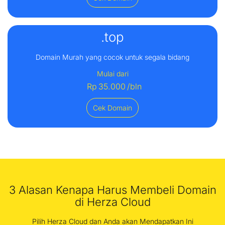
.top
Domain Murah yang cocok untuk segala bidang
Mulai dari
Rp
35.000
/bln
Cek Domain
3 Alasan Kenapa Harus Membeli Domain
di Herza Cloud
Pilih Herza Cloud dan Anda akan Mendapatkan Ini