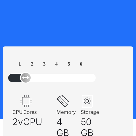
1
2
3
4
5
6
CPU Cores
Memory
Storage
2vCPU
4
50
GB
GB