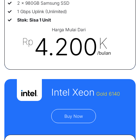
2 x 980GB Samsung SSD
1 Gbps Uplink (Unlimited)
Stok: Sisa 1 Unit
Harga Mulai Dari
4.200
K
Rp
/bulan
Intel Xeon
Gold 6140
Buy Now