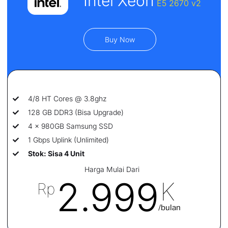
Intel Xeon
E5 2670 v2
Buy Now
4/8 HT Cores @ 3.8ghz
128 GB DDR3 (Bisa Upgrade)
4 x 980GB Samsung SSD
1 Gbps Uplink (Unlimited)
Stok: Sisa 4 Unit
Harga Mulai Dari
2.999
K
Rp
/bulan