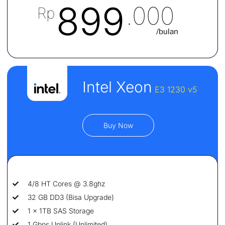
899
.000
Rp
/bulan
Intel Xeon
E3 1230 v5
Buy Now
4/8 HT Cores @ 3.8ghz
32 GB DD3 (Bisa Upgrade)
1 x 1TB SAS Storage
1 Gbps Uplink (Unlimited)