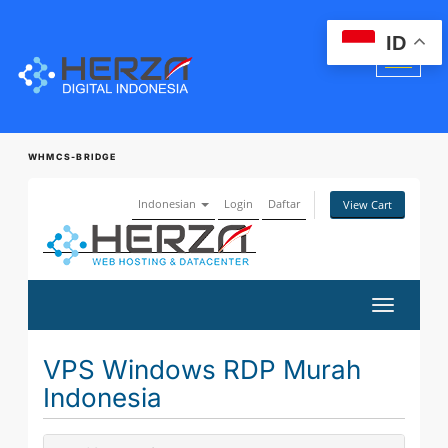
ID
WHMCS-BRIDGE
Indonesian
Login
Daftar
View Cart
Toggle
navigatio
VPS Windows RDP Murah
Indonesia