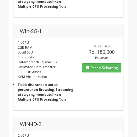
atau yang membutuhkan
Multiple CPU Processing
Note
WIn-SG-1
1 vCPU
Mulai Dari
2GB RAM
Rp. 180,000
30GB SSD
1 IP Publik
Bulanan
Datacenter di Equinix SG1
Unlimited Data Transfer
Pesan Sekarang
Full RDP Akses
KVM Virtualization
Tidak disarankan untuk
peruntukan Browsing, Streaming
atau yang membutuhkan
Multiple CPU Processing
Note
WIN-ID-2
2 vCPU