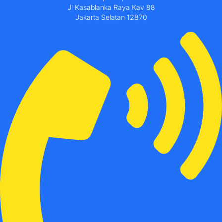
Jl Kasablanka Raya Kav 88
Jakarta Selatan 12870