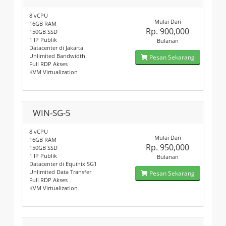
8 vCPU
Mulai Dari
16GB RAM
Rp. 900,000
150GB SSD
1 IP Publik
Bulanan
Datacenter di Jakarta
Unlimited Bandwidth
Pesan Sekarang
Full RDP Akses
KVM Virtualization
WIN-SG-5
8 vCPU
Mulai Dari
16GB RAM
Rp. 950,000
150GB SSD
1 IP Publik
Bulanan
Datacenter di Equinix SG1
Unlimited Data Transfer
Pesan Sekarang
Full RDP Akses
KVM Virtualization