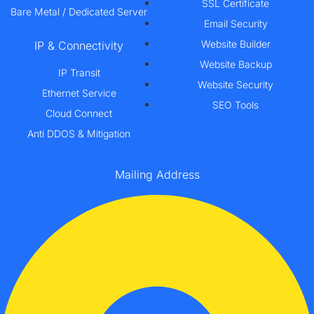
SSL Certificate
Bare Metal / Dedicated Server
Email Security
Website Builder
IP & Connectivity
Website Backup
IP Transit
Website Security
Ethernet Service
SEO Tools
Cloud Connect
Anti DDOS & Mitigation
Mailing Address