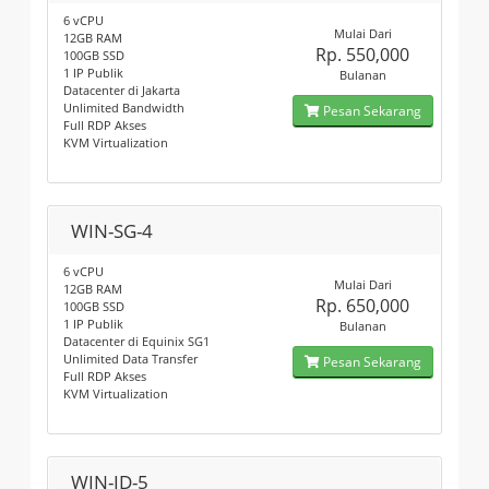
6 vCPU
Mulai Dari
12GB RAM
Rp. 550,000
100GB SSD
1 IP Publik
Bulanan
Datacenter di Jakarta
Unlimited Bandwidth
Pesan Sekarang
Full RDP Akses
KVM Virtualization
WIN-SG-4
6 vCPU
Mulai Dari
12GB RAM
Rp. 650,000
100GB SSD
1 IP Publik
Bulanan
Datacenter di Equinix SG1
Unlimited Data Transfer
Pesan Sekarang
Full RDP Akses
KVM Virtualization
WIN-ID-5