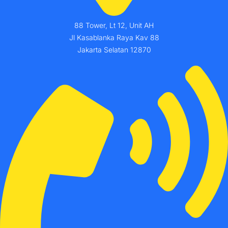
88 Tower, Lt 12, Unit AH
Jl Kasablanka Raya Kav 88
Jakarta Selatan 12870