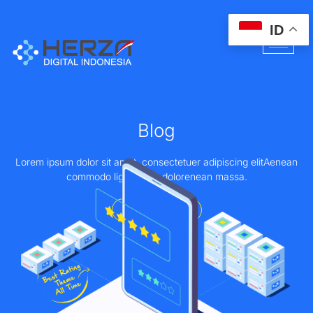
ID
Blog
Lorem ipsum dolor sit amet, consectetuer adipiscing elitAenean
commodo ligula eget dolorenean massa.
Home - About