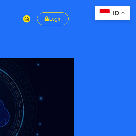
ID
Login