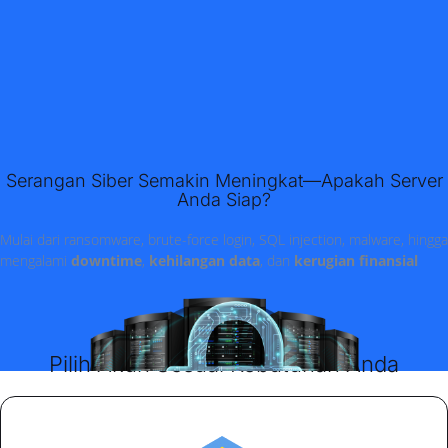
Serangan Siber Semakin Meningkat—Apakah Server
Anda Siap?
Mulai dari ransomware, brute-force login, SQL injection, malware, hingg
mengalami
downtime
,
kehilangan data
, dan
kerugian finansial
Pilih Akun Sesuai Kebutuhan Anda