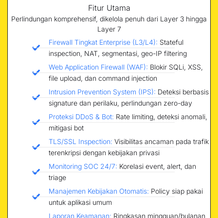
Fitur Utama
Perlindungan komprehensif, dikelola penuh dari Layer 3 hingga
Layer 7
Firewall Tingkat Enterprise (L3/L4):
Stateful
inspection, NAT, segmentasi, geo-IP filtering
Web Application Firewall (WAF):
Blokir SQLi, XSS,
file upload, dan command injection
Intrusion Prevention System (IPS):
Deteksi berbasis
signature dan perilaku, perlindungan zero-day
Proteksi DDoS & Bot:
Rate limiting, deteksi anomali,
mitigasi bot
TLS/SSL Inspection:
Visibilitas ancaman pada trafik
terenkripsi dengan kebijakan privasi
Monitoring SOC 24/7:
Korelasi event, alert, dan
triage
Manajemen Kebijakan Otomatis:
Policy siap pakai
untuk aplikasi umum
Laporan Keamanan:
Ringkasan mingguan/bulanan