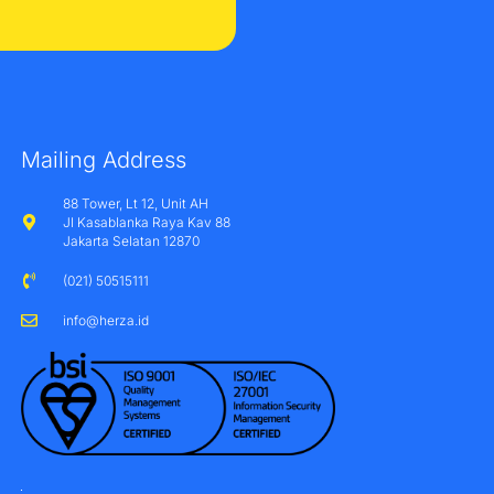
Mailing Address
88 Tower, Lt 12, Unit AH
Jl Kasablanka Raya Kav 88
Jakarta Selatan 12870
(021) 50515111
info@herza.id