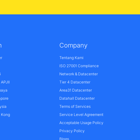
n
Company
er
Tentang Kami
ISO 27001 Compliance
4
Network & Datacenter
APJII
Tier 4 Datacenter
baya
Area31 Datacenter
apore
Datahall Datacenter
ysia
Terms of Services
g Kong
Service Level Agreement
Acceptable Usage Policy
Privacy Policy
Blogs