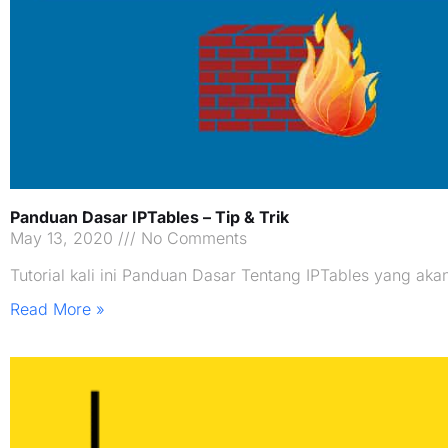
Panduan Dasar IPTables – Tip & Trik
May 13, 2020
No Comments
Tutorial kali ini Panduan Dasar Tentang IPTables yang a
Read More »