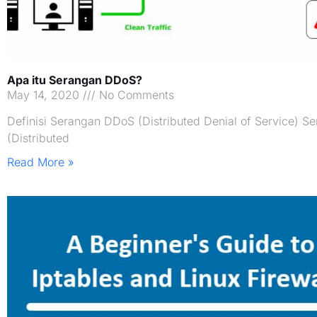
Apa itu Serangan DDoS?
May 14, 2020
No Comments
Definisi Serangan DDoS (Distributed Denial of Service) 
(Distributed
Read More »