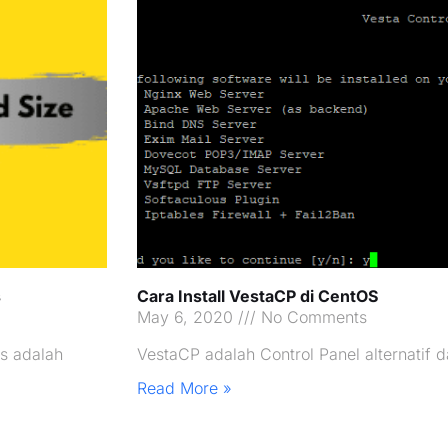
s
Cara Install VestaCP di CentOS
May 6, 2020
No Comments
s adalah
VestaCP adalah Control Panel alternatif 
Read More »