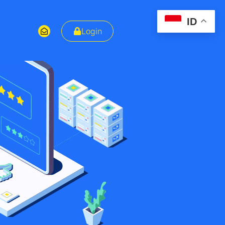
ID
Login