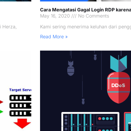
Cara Mengatasi Gagal Login RDP karen
May 16, 2020
No Comments
 Herza,
Kami sering menerima keluhan dari pe
Read More »