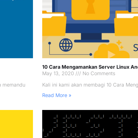
10 Cara Mengamankan Server Linux An
May 13, 2020
No Comments
kan memandu
Kali ini kami akan membagi 10 Cara Men
Read More »