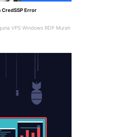
a CredSSP Error
ngguna VPS Windows RDP Murah