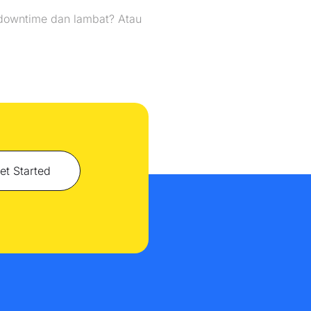
downtime dan lambat? Atau
et Started