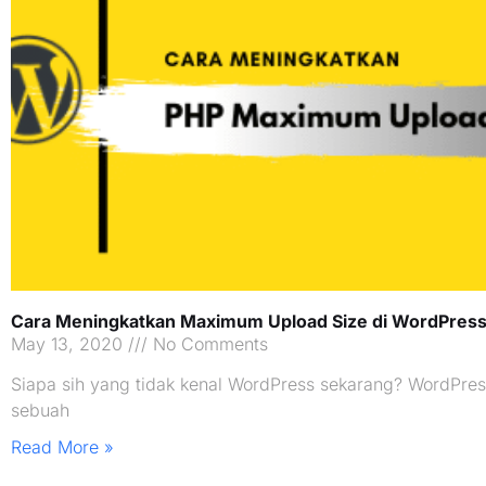
Cara Meningkatkan Maximum Upload Size di WordPres
May 13, 2020
No Comments
Siapa sih yang tidak kenal WordPress sekarang? WordPres
sebuah
Read More »