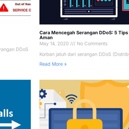
Cara Mencegah Serangan DDoS: 5 Tips
Aman
May 14, 2020
No Comments
Serangan DDoS
Korban jatuh dari serangan DDoS (Distrib
Read More »