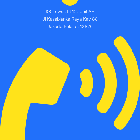
88 Tower, Lt 12, Unit AH
Jl Kasablanka Raya Kav 88
Jakarta Selatan 12870