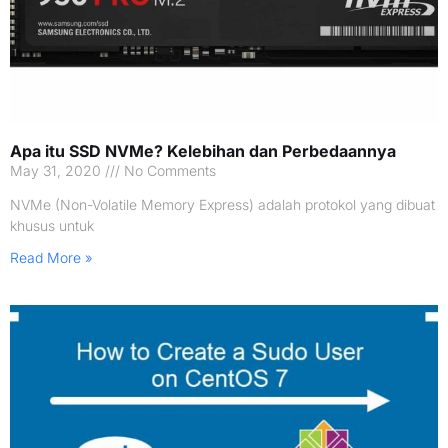
Apa itu SSD NVMe? Kelebihan dan Perbedaannya
May 31, 2020
No Comments
NVMe (Non-Volatile Memory Express) adalah protokol yang dibuat
khusus untuk
Read More »