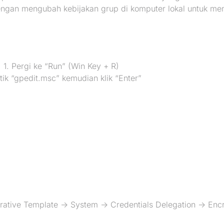
engan mengubah kebijakan grup di komputer lokal untuk me
1. Pergi ke “Run” (Win Key + R)
tik “gpedit.msc” kemudian klik “Enter”
rative Template -> System -> Credentials Delegation -> Enc