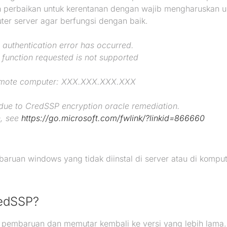
perbaikan untuk kerentanan dengan wajib mengharuskan u
er server agar berfungsi dengan baik.
 authentication error has occurred.
 function requested is not supported
mote computer: XXX.XXX.XXX.XXX
due to CredSSP encryption oracle remediation.
n, see
https://go.microsoft.com/fwlink/?linkid=866660
aruan windows yang tidak diinstal di server atau di kompute
redSSP?
pembaruan dan memutar kembali ke versi yang lebih lama. 