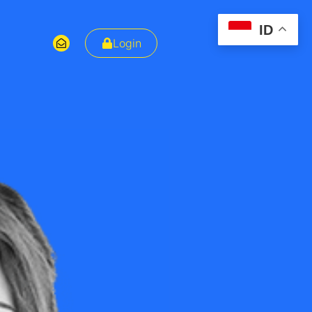
ID
Login