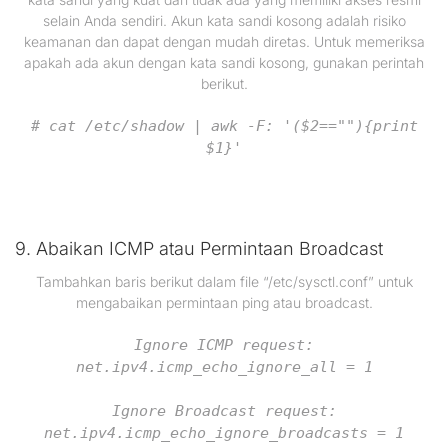
selain Anda sendiri. Akun kata sandi kosong adalah risiko
keamanan dan dapat dengan mudah diretas. Untuk memeriksa
apakah ada akun dengan kata sandi kosong, gunakan perintah
berikut.
# cat /etc/shadow | awk -F: '($2==""){print
$1}'
9. Abaikan ICMP atau Permintaan Broadcast
Tambahkan baris berikut dalam file “/etc/sysctl.conf” untuk
mengabaikan permintaan ping atau broadcast.
Ignore ICMP request:
net.ipv4.icmp_echo_ignore_all = 1
Ignore Broadcast request:
net.ipv4.icmp_echo_ignore_broadcasts = 1