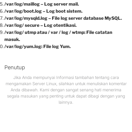
/var/log/maillog – Log server mail.
/var/log/boot.log – Log boot sistem.
/var/log/mysqld.log – File log server database MySQL.
/var/log/ secure – Log otentikasi.
/var/log/ utmp atau / var / log / wtmp: File catatan
masuk.
/var/log/yum.log: File log Yum.
Penutup
Jika Anda mempunyai Informasi tambahan tentang cara
mengamakan Server Linux, silahkan untuk menuliskan komentar
Anda dibawah. Kami dengan sangat senang hati menerima
segala masukan yang penting untuk dapat dibagi dengan yang
lainnya.