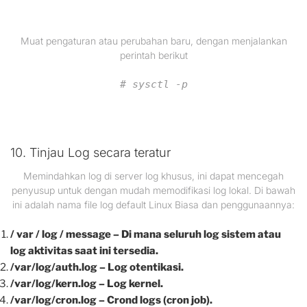
Muat pengaturan atau perubahan baru, dengan menjalankan
perintah berikut
# sysctl -p
10. Tinjau Log secara teratur
Memindahkan log di server log khusus, ini dapat mencegah
penyusup untuk dengan mudah memodifikasi log lokal. Di bawah
ini adalah nama file log default Linux Biasa dan penggunaannya:
/ var / log / message – Di mana seluruh log sistem atau
log aktivitas saat ini tersedia.
/var/log/auth.log – Log otentikasi.
/var/log/kern.log – Log kernel.
/var/log/cron.log – Crond logs (cron job).