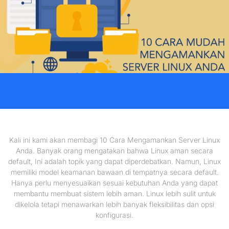
Kali ini kami akan membagi 10 Cara Mengamankan Server Linux
Anda. Banyak orang mengatakan bahwa Linux aman secara
default, Ini adalah topik yang dapat diperdebatkan. Namun, Linux
memiliki model keamanan bawaan di tempatnya secara default.
Hanya perlu menyesuaikan sesuai kebutuhan Anda yang dapat
membantu membuat sistem lebih aman. Linux lebih sulit untuk
dikelola tetapi menawarkan lebih banyak fleksibilitas dan opsi
konfigurasi.