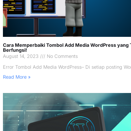
Cara Memperbaiki Tombol Add Media WordPress yang 
Berfungsi!
August 14, 2023
No Comments
Error Tombol Add Media WordPress– Di setiap posting Wo
Read More »