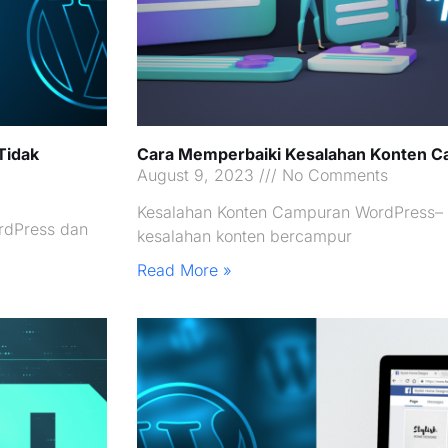
Tidak
Cara Memperbaiki Kesalahan Konten C
August 9, 2023
No Comments
Kesalahan Konten Campuran WordPress–
rdPress dan
kesalahan konten bercampur
Read More »