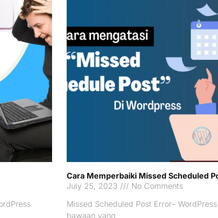
Cara Memperbaiki Missed Scheduled Po
July 25, 2023
No Comments
ordPress
Missed Scheduled Post Error– WordPress 
bawaan yang