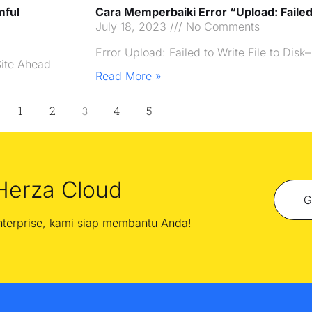
mful
Cara Memperbaiki Error “Upload: Failed 
July 18, 2023
No Comments
Error Upload: Failed to Write File to Dis
ite Ahead
Read More »
1
2
4
5
3
Herza Cloud
G
enterprise, kami siap membantu Anda!