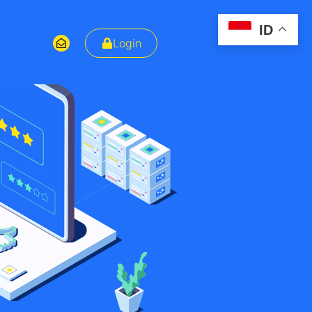
ID
Login