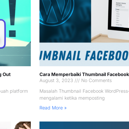
g Out
Cara Memperbaiki Thumbnail Facebook
August 3, 2023
No Comments
uah platform
Masalah Thumbnail Facebook WordPress
mengalami ketika memposting
Read More »