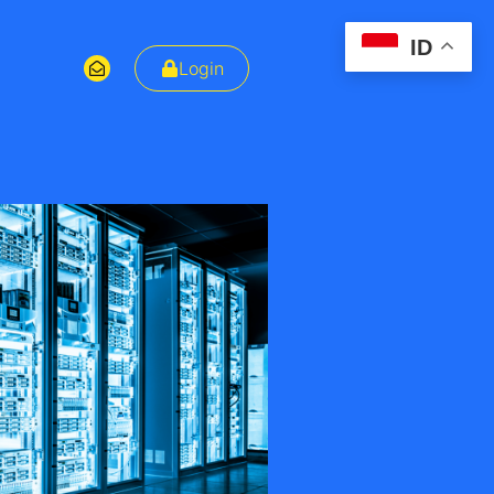
ID
Login