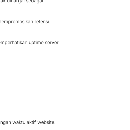
ak dihargai sebagai
mempromosikan retensi
mperhatikan uptime server
ngan waktu aktif website.