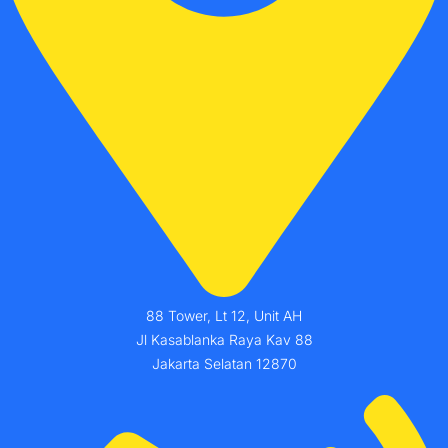
88 Tower, Lt 12, Unit AH
Jl Kasablanka Raya Kav 88
Jakarta Selatan 12870