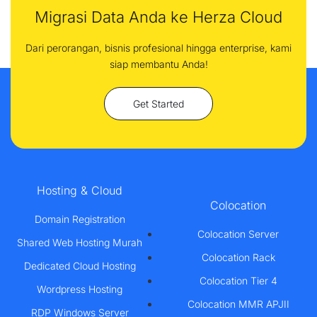
Migrasi Data Anda ke Herza Cloud
Dari perorangan, bisnis profesional hingga enterprise, kami
siap membantu Anda!
Get Started
Hosting & Cloud
Colocation
Domain Registration
Colocation Server
Shared Web Hosting Murah
Colocation Rack
Dedicated Cloud Hosting
Colocation Tier 4
Wordpress Hosting
Colocation MMR APJII
RDP Windows Server