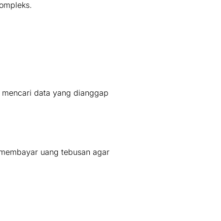
kompleks.
k mencari data yang dianggap
k membayar uang tebusan agar