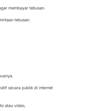
 agar membayar tebusan.
mintaan tebusan.
pusnya.
f secara publik di internet
o atau video,