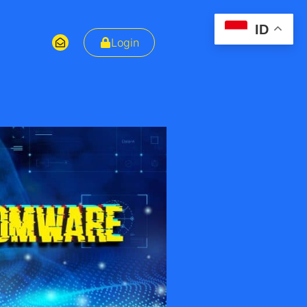
ID
Login