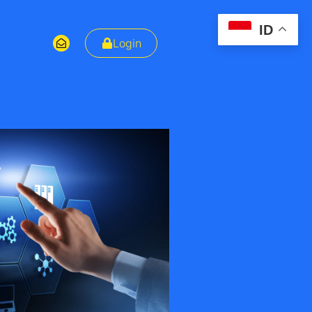
ID
Login