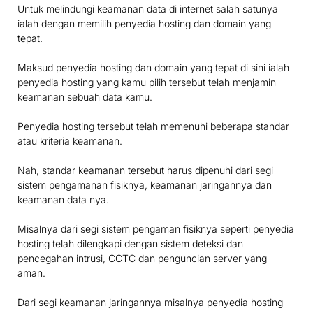
Untuk melindungi keamanan data di internet salah satunya
ialah dengan memilih penyedia hosting dan domain yang
tepat.
Maksud penyedia hosting dan domain yang tepat di sini ialah
penyedia hosting yang kamu pilih tersebut telah menjamin
keamanan sebuah data kamu.
Penyedia hosting tersebut telah memenuhi beberapa standar
atau kriteria keamanan.
Nah, standar keamanan tersebut harus dipenuhi dari segi
sistem pengamanan fisiknya, keamanan jaringannya dan
keamanan data nya.
Misalnya dari segi sistem pengaman fisiknya seperti penyedia
hosting telah dilengkapi dengan sistem deteksi dan
pencegahan intrusi, CCTC dan penguncian server yang
aman.
Dari segi keamanan jaringannya misalnya penyedia hosting