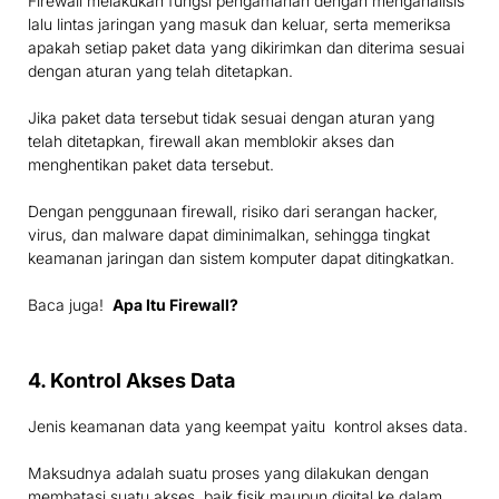
Firewall melakukan fungsi pengamanan dengan menganalisis
lalu lintas jaringan yang masuk dan keluar, serta memeriksa
apakah setiap paket data yang dikirimkan dan diterima sesuai
dengan aturan yang telah ditetapkan.
Jika paket data tersebut tidak sesuai dengan aturan yang
telah ditetapkan, firewall akan memblokir akses dan
menghentikan paket data tersebut.
Dengan penggunaan firewall, risiko dari serangan hacker,
virus, dan malware dapat diminimalkan, sehingga tingkat
keamanan jaringan dan sistem komputer dapat ditingkatkan.
Baca juga!
Apa Itu Firewall?
4. Kontrol Akses Data
Jenis keamanan data yang keempat yaitu kontrol akses data.
Maksudnya adalah suatu proses yang dilakukan dengan
membatasi suatu akses, baik fisik maupun digital ke dalam