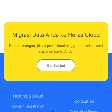
Migrasi Data Anda ke Herza Cloud
Dari perorangan, bisnis profesional hingga enterprise, kami
siap membantu Anda!
Get Started
Hosting & Cloud
Colocation
Domain Registration
Colocation Server