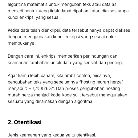
algoritma matematis untuk mengubah teks atau data asli
menjadi bentuk yang tidak dapat dipahami atau diakses tanpa
kunci enkripsi yang sesuai.
Ketika data telah dienkripsi, data tersebut hanya dapat diakses
dengan menggunakan kunci enkripsi yang sesuai untuk
membukanya.
Dengan cara ini, enkripsi memberikan perlindungan dan
keamanan tambahan untuk data yang sensitif dan penting.
Agar kamu lebih paham, kita ambil contoh, misalnya,
pengubahan teks yang sebelumnya “hosting murah herza”
menjadi “5*!!,.?5#76%”. Dan proses pengubahan hosting
murah herza menjadi kode-kode sulit tersebut menggunakan
sesuatu yang dinamakan dengan algoritma.
2. Otentikasi
Jenis keamanan yang kedua yaitu otentikasi.