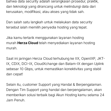
bahwa data security adalah serangkaian prosedur, praktik,
dan teknologi yang dirancang untuk melindungi data dari
kerusakan, modifikasi, atau akses yang tidak sah.
Dan salah satu langkah untuk melakukan data security
tersebut ialah memilih penyedia hosting yang tepat.
Jika kamu tertarik menggunakan layanan hosting
murah
Herza Cloud
telah menyediakan layanan hosting
murah.
Saat ini jaringan Herza Cloud terhubung ke IIX, OpenIXP, JKT-
IX, CDIX, DCI-IX, CloudXchange dan Batam-IX dengan Uplink
sebesar 10 Gbps, untuk memastikan
konektivitas
yang stabil
dan cepat!
Selain itu, customer Support yang Handal & Berpengalaman.
Dengan Tim Support yang handal dan berpengalaman, akan
memberikan solusi terbaik bagi Akun Hosting kamu selama 24
Jam Penuh.