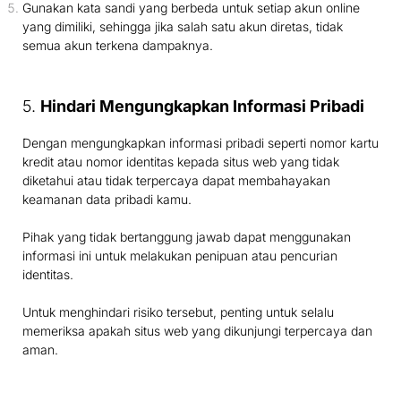
Gunakan kata sandi yang berbeda untuk setiap akun online
yang dimiliki, sehingga jika salah satu akun diretas, tidak
semua akun terkena dampaknya.
5.
Hindari Mengungkapkan Informasi Pribadi
Dengan mengungkapkan informasi pribadi seperti nomor kartu
kredit atau nomor identitas kepada situs web yang tidak
diketahui atau tidak terpercaya dapat membahayakan
keamanan data pribadi kamu.
Pihak yang tidak bertanggung jawab dapat menggunakan
informasi ini untuk melakukan penipuan atau pencurian
identitas.
Untuk menghindari risiko tersebut, penting untuk selalu
memeriksa apakah situs web yang dikunjungi terpercaya dan
aman.