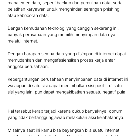
manajemen data, seperti backup dan pemulihan data, serta
pelatihan karyawan untuk menghindari serangan phishing
atau kebocoran data.
Dengan kemudahan teknologi yang canggih sekarang ini,
banyak perusahaan yang memilih menyimpan data nya
melalui internet.
Dengan harapan semua data yang disimpan di internet dapat
memudahkan dan mengefesiensikan proses kerja antar
anggota perusahaan.
Kebergantungan perusahaan menyimpanan data di internet ini
walaupun di satu sisi dapat menimbulkan sisi positif, di satu
sisi yang lain pun dapat mengakibatkan sesuatu negatif pula.
Hal tersebut kerap terjadi karena cukup banyaknya opnum
yang tidak bertanggungjawab melakukan aksi kejahatannya.
Misalnya saat ini kamu bisa bayangkan bila suatu internet