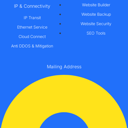
Website Builder
IP & Connectivity
Website Backup
IP Transit
Website Security
Ethernet Service
SEO Tools
Cloud Connect
Anti DDOS & Mitigation
Mailing Address