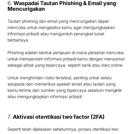
6.
Waspadai Tautan Phishing & Email yang
Mencurigakan
Tautan phishing dan email yang mencurigakan dapat
mencoba untuk mengelabui kamu agar mengungkapkan
informasi pribadi atau mengunduh perangkat lunak
berbahaya.
Phishing adalah bentuk penipuan di mana penjahat mencoba
untuk memperoleh informasi pribadi kamu dengan menyamar
sebagai pihak yang tepercaya, seperti bank atau toko online.
Untuk menghindari risiko tersebut, penting untuk selalu
waspada dan memeriksa apakah email atau tautan yang
kamu terima dari sumber yang tepercaya sebelum mengklik
atau mengungkapkan informasi pribadi.
7.
Aktivasi otentikasi two factor (2FA)
Seperti telah dijelaskan sebelumnya, proses otentikasi two