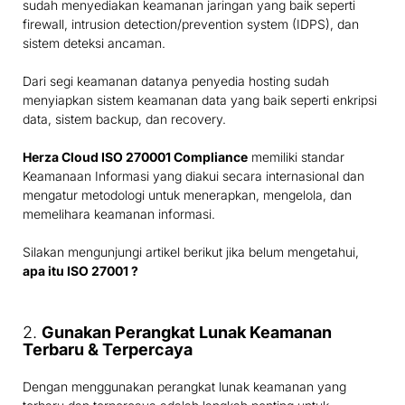
sudah menyediakan keamanan jaringan yang baik seperti
firewall, intrusion detection/prevention system (IDPS), dan
sistem deteksi ancaman.
Dari segi keamanan datanya penyedia hosting sudah
menyiapkan sistem keamanan data yang baik seperti enkripsi
data, sistem backup, dan recovery.
Herza Cloud ISO 270001 Compliance
memiliki standar
Keamanaan Informasi yang diakui secara internasional dan
mengatur metodologi untuk menerapkan, mengelola, dan
memelihara keamanan informasi.
Silakan mengunjungi artikel berikut jika belum mengetahui,
apa itu ISO 27001
?
2.
Gunakan Perangkat Lunak Keamanan
Terbaru & Terpercaya
Dengan menggunakan perangkat lunak keamanan yang