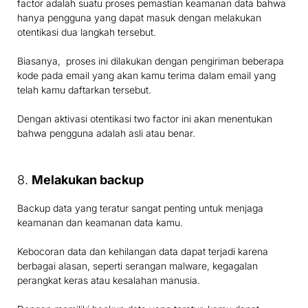
factor adalah suatu proses pemastian keamanan data bahwa
hanya pengguna yang dapat masuk dengan melakukan
otentikasi dua langkah tersebut.
Biasanya, proses ini dilakukan dengan pengiriman beberapa
kode pada email yang akan kamu terima dalam email yang
telah kamu daftarkan tersebut.
Dengan aktivasi otentikasi two factor ini akan menentukan
bahwa pengguna adalah asli atau benar.
8.
Melakukan backup
Backup data yang teratur sangat penting untuk menjaga
keamanan dan keamanan data kamu.
Kebocoran data dan kehilangan data dapat terjadi karena
berbagai alasan, seperti serangan malware, kegagalan
perangkat keras atau kesalahan manusia.