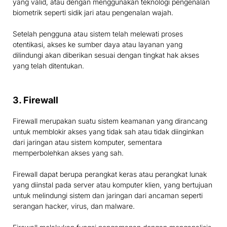
yang valid, atau dengan menggunakan teknologi pengenalan
biometrik seperti sidik jari atau pengenalan wajah.
Setelah pengguna atau sistem telah melewati proses
otentikasi, akses ke sumber daya atau layanan yang
dilindungi akan diberikan sesuai dengan tingkat hak akses
yang telah ditentukan.
3. Firewall
Firewall merupakan suatu sistem keamanan yang dirancang
untuk memblokir akses yang tidak sah atau tidak diinginkan
dari jaringan atau sistem komputer, sementara
memperbolehkan akses yang sah.
Firewall dapat berupa perangkat keras atau perangkat lunak
yang diinstal pada server atau komputer klien, yang bertujuan
untuk melindungi sistem dan jaringan dari ancaman seperti
serangan hacker, virus, dan malware.