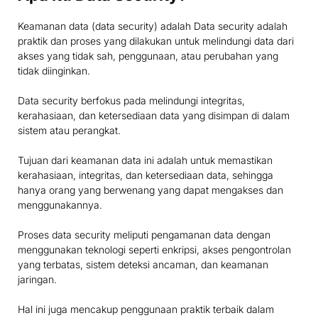
Keamanan data (data security) adalah Data security adalah
praktik dan proses yang dilakukan untuk melindungi data dari
akses yang tidak sah, penggunaan, atau perubahan yang
tidak diinginkan.
Data security berfokus pada melindungi integritas,
kerahasiaan, dan ketersediaan data yang disimpan di dalam
sistem atau perangkat.
Tujuan dari keamanan data ini adalah untuk memastikan
kerahasiaan, integritas, dan ketersediaan data, sehingga
hanya orang yang berwenang yang dapat mengakses dan
menggunakannya.
Proses data security meliputi pengamanan data dengan
menggunakan teknologi seperti enkripsi, akses pengontrolan
yang terbatas, sistem deteksi ancaman, dan keamanan
jaringan.
Hal ini juga mencakup penggunaan praktik terbaik dalam