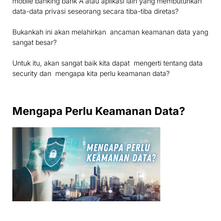
mobile banking bank A atau aplikasi lain yang membutuhkan
data-data privasi seseorang secara tiba-tiba diretas?
Bukankah ini akan melahirkan ancaman keamanan data yang
sangat besar?
Untuk itu, akan sangat baik kita dapat mengerti tentang data
security dan mengapa kita perlu keamanan data?
Mengapa Perlu Keamanan Data?