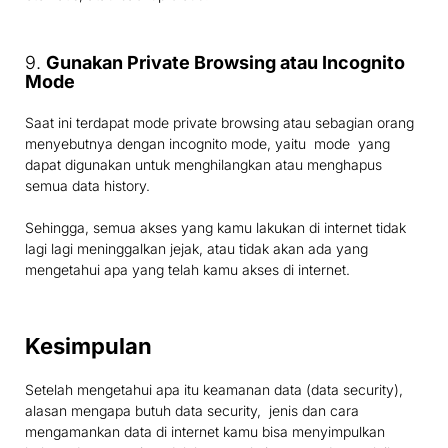
9.
Gunakan Private Browsing atau Incognito
Mode
Saat ini terdapat mode private browsing atau sebagian orang
menyebutnya dengan incognito mode, yaitu mode yang
dapat digunakan untuk menghilangkan atau menghapus
semua data history.
Sehingga, semua akses yang kamu lakukan di internet tidak
lagi lagi meninggalkan jejak, atau tidak akan ada yang
mengetahui apa yang telah kamu akses di internet.
Kesimpulan
Setelah mengetahui apa itu keamanan data (data security),
alasan mengapa butuh data security, jenis dan cara
mengamankan data di internet kamu bisa menyimpulkan