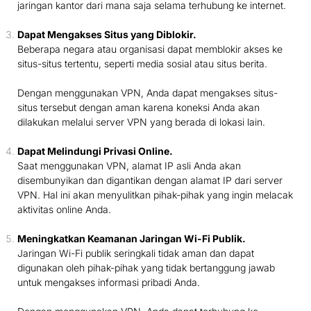
jaringan kantor dari mana saja selama terhubung ke internet.
Dapat Mengakses Situs yang Diblokir.
Beberapa negara atau organisasi dapat memblokir akses ke
situs-situs tertentu, seperti media sosial atau situs berita.
Dengan menggunakan VPN, Anda dapat mengakses situs-
situs tersebut dengan aman karena koneksi Anda akan
dilakukan melalui server VPN yang berada di lokasi lain.
Dapat Melindungi Privasi Online.
Saat menggunakan VPN, alamat IP asli Anda akan
disembunyikan dan digantikan dengan alamat IP dari server
VPN. Hal ini akan menyulitkan pihak-pihak yang ingin melacak
aktivitas online Anda.
Meningkatkan Keamanan Jaringan Wi-Fi Publik.
Jaringan Wi-Fi publik seringkali tidak aman dan dapat
digunakan oleh pihak-pihak yang tidak bertanggung jawab
untuk mengakses informasi pribadi Anda.