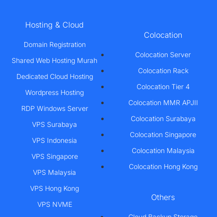
Hosting & Cloud
Colocation
Domain Registration
Colocation Server
Shared Web Hosting Murah
Colocation Rack
Dedicated Cloud Hosting
Colocation Tier 4
Wordpress Hosting
Colocation MMR APJII
RDP Windows Server
Colocation Surabaya
VPS Surabaya
Colocation Singapore
VPS Indonesia
Colocation Malaysia
VPS Singapore
Colocation Hong Kong
VPS Malaysia
VPS Hong Kong
Others
VPS NVME
Cloud Backup Storage