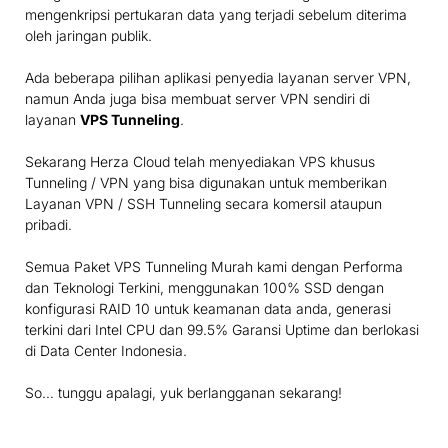
mengenkripsi pertukaran data yang terjadi sebelum diterima
oleh jaringan publik.
Ada beberapa pilihan aplikasi penyedia layanan server VPN,
namun Anda juga bisa membuat server VPN sendiri di
layanan
VPS Tunneling
.
Sekarang Herza Cloud telah menyediakan VPS khusus
Tunneling / VPN yang bisa digunakan untuk memberikan
Layanan VPN / SSH Tunneling secara komersil ataupun
pribadi.
Semua Paket VPS Tunneling Murah kami dengan Performa
dan Teknologi Terkini, menggunakan 100% SSD dengan
konfigurasi RAID 10 untuk keamanan data anda, generasi
terkini dari Intel CPU dan 99.5% Garansi Uptime dan berlokasi
di Data Center Indonesia.
So… tunggu apalagi, yuk berlangganan sekarang!