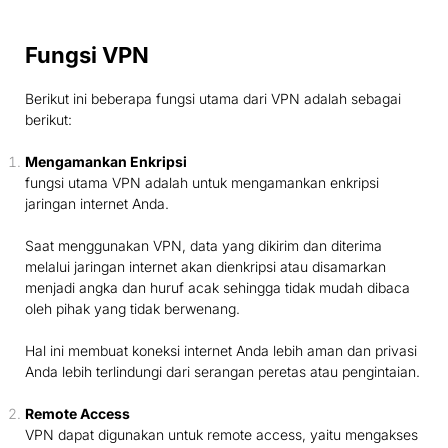
Fungsi VPN
Berikut ini beberapa fungsi utama dari VPN adalah sebagai
berikut:
Mengamankan Enkripsi
fungsi utama VPN adalah untuk mengamankan enkripsi
jaringan internet Anda.
Saat menggunakan VPN, data yang dikirim dan diterima
melalui jaringan internet akan dienkripsi atau disamarkan
menjadi angka dan huruf acak sehingga tidak mudah dibaca
oleh pihak yang tidak berwenang.
Hal ini membuat koneksi internet Anda lebih aman dan privasi
Anda lebih terlindungi dari serangan peretas atau pengintaian.
Remote Access
VPN dapat digunakan untuk remote access, yaitu mengakses