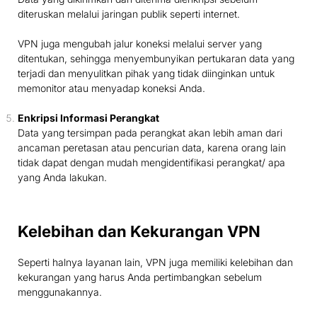
diteruskan melalui jaringan publik seperti internet.
VPN juga mengubah jalur koneksi melalui server yang
ditentukan, sehingga menyembunyikan pertukaran data yang
terjadi dan menyulitkan pihak yang tidak diinginkan untuk
memonitor atau menyadap koneksi Anda.
Enkripsi Informasi Perangkat
Data yang tersimpan pada perangkat akan lebih aman dari
ancaman peretasan atau pencurian data, karena orang lain
tidak dapat dengan mudah mengidentifikasi perangkat/ apa
yang Anda lakukan.
Kelebihan dan Kekurangan VPN
Seperti halnya layanan lain, VPN juga memiliki kelebihan dan
kekurangan yang harus Anda pertimbangkan sebelum
menggunakannya.