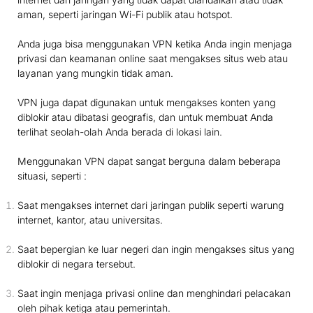
aman, seperti jaringan Wi-Fi publik atau hotspot.
Anda juga bisa menggunakan VPN ketika Anda ingin menjaga
privasi dan keamanan online saat mengakses situs web atau
layanan yang mungkin tidak aman.
VPN juga dapat digunakan untuk mengakses konten yang
diblokir atau dibatasi geografis, dan untuk membuat Anda
terlihat seolah-olah Anda berada di lokasi lain.
Menggunakan VPN dapat sangat berguna dalam beberapa
situasi, seperti :
Saat mengakses internet dari jaringan publik seperti warung
internet, kantor, atau universitas.
Saat bepergian ke luar negeri dan ingin mengakses situs yang
diblokir di negara tersebut.
Saat ingin menjaga privasi online dan menghindari pelacakan
oleh pihak ketiga atau pemerintah.