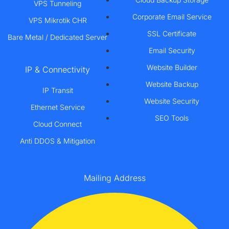
VPS Tunneling
Corporate Email Service
VPS Mikrotik CHR
SSL Certificate
Bare Metal / Dedicated Server
Email Security
Website Builder
IP & Connectivity
Website Backup
IP Transit
Website Security
Ethernet Service
SEO Tools
Cloud Connect
Anti DDOS & Mitigation
Mailing Address