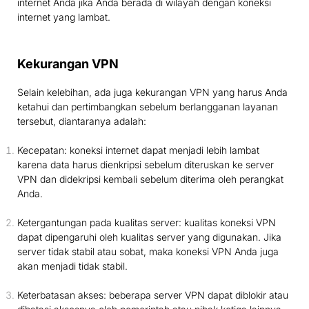
internet Anda jika Anda berada di wilayah dengan koneksi
internet yang lambat.
Kekurangan VPN
Selain kelebihan, ada juga kekurangan VPN yang harus Anda
ketahui dan pertimbangkan sebelum berlangganan layanan
tersebut, diantaranya adalah:
Kecepatan: koneksi internet dapat menjadi lebih lambat
karena data harus dienkripsi sebelum diteruskan ke server
VPN dan didekripsi kembali sebelum diterima oleh perangkat
Anda.
Ketergantungan pada kualitas server: kualitas koneksi VPN
dapat dipengaruhi oleh kualitas server yang digunakan. Jika
server tidak stabil atau sobat, maka koneksi VPN Anda juga
akan menjadi tidak stabil.
Keterbatasan akses: beberapa server VPN dapat diblokir atau