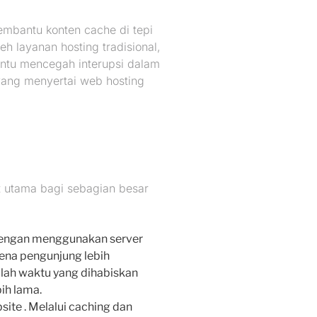
mbantu konten cache di tepi
h layanan hosting tradisional,
ntu mencegah interupsi dalam
yang menyertai web hosting
t utama bagi sebagian besar
 dengan menggunakan server
ena pengunjung lebih
lah waktu yang dihabiskan
bih lama.
ite . Melalui caching dan