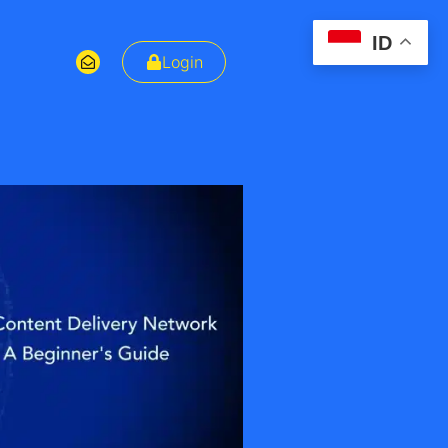
ID
Login