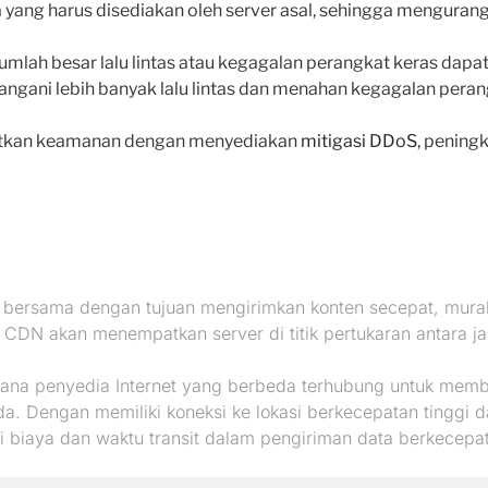
ang harus disediakan oleh server asal, sehingga mengurangi
umlah besar lalu lintas atau kegagalan perangkat keras dap
angani lebih banyak lalu lintas dan menahan kegagalan peran
tkan keamanan dengan menyediakan
mitigasi DDoS
, pening
g bersama dengan tujuan mengirimkan konten secepat, mura
 CDN akan menempatkan server di titik pertukaran antara j
mana penyedia Internet yang berbeda terhubung untuk membe
eda. Dengan memiliki koneksi ke lokasi berkecepatan tinggi
biaya dan waktu transit dalam pengiriman data berkecepat