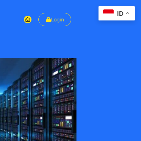
ID
Login