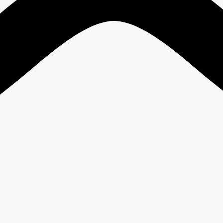
0
05. cPanel Control Panel
0
06. Plesk Control Panel
15
06. Virtual Private Server
2
08. Dedicated Server / Colocation
2
09. Cloud Storage Backup
0
10. Produk dan Layanan Herza.ID
4
11. Keamanan
0
12. Ruangan Developer
Tag Cloud
Anti
Additional Contact
Administrator
DDOS
antiddos
Backup