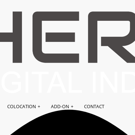
SERVERS
COLOCATION
ADD-ON
CONTACT
Store
Home
Pengumuman
Kategori
4
01. Panduan untuk Memulai
9
02. Portal Pelanggan Herza.ID
6
03. Support
5
04. Nama Domain