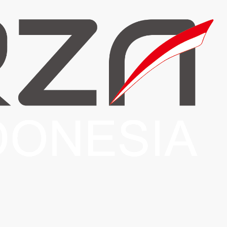
ID
Login
Pengetahuan Dasar
Network Status
Hubungi Kami
Pengetahuan Dasar
Member Area Home
Pengetahuan Dasar
Viewing articles tagged Deny All