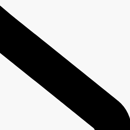
Viewing articles tagged 'Deny
Anti DDOS - Firewall Manager - Cara membuat "Deny All" Rule
Banyak yang bertanya kepada kami, bagaimana caranya untuk membuat Deny All ata