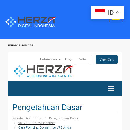
ID
WHMCS-BRIDGE
Indonesian
Login
Daftar
View Cart
Toggle
navigatio
Pengetahuan Dasar
Member Area Home
Pengetahuan Dasar
06. Virtual Private Server
Cara Pointing Domain ke VPS Anda