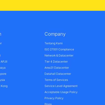
n
Company
er
Tentang Kami
ISO 27001 Compliance
4
Network & Datacenter
APJII
Tier 4 Datacenter
baya
Area31 Datacenter
apore
Datahall Datacenter
ysia
Terms of Services
g Kong
Service Level Agreement
Acceptable Usage Policy
Privacy Policy
Blogs