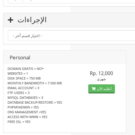
الإجراءات
Personal
DOMAIN GRATIS = NO*
Rp. 12,000
WEBSITES = 1
DISK SPACE = 750 MB
شهري
MONTHLY BANDWIDTH = 7.500 MB
EMAIL ACCOUNT = 3
أطلبه الآن
FTP USERS = 3
MYSQL DATABASES = 3
DATABASE BACKUP/RESTORE = YES
PHPMYADMIN = YES
DNS MANAGEMENT =YES
ACCESS WITH WWW = YES
FREE SSL = YES