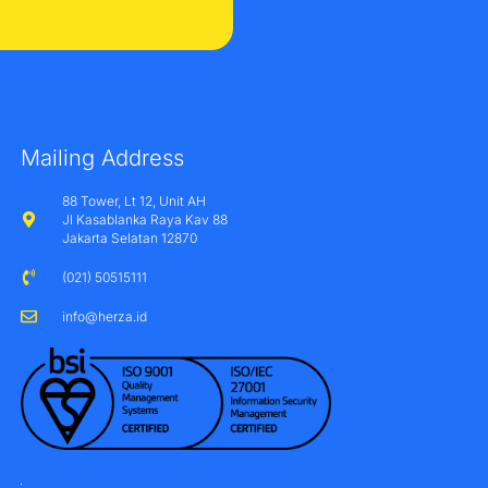
Mailing Address
88 Tower, Lt 12, Unit AH
Jl Kasablanka Raya Kav 88
Jakarta Selatan 12870
(021) 50515111
info@herza.id