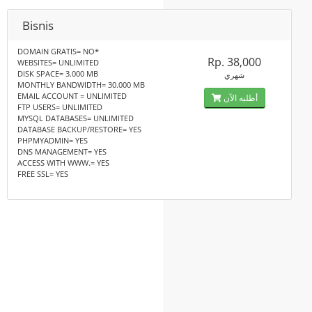
Bisnis
DOMAIN GRATIS= NO*
Rp. 38,000
WEBSITES= UNLIMITED
DISK SPACE= 3.000 MB
شهري
MONTHLY BANDWIDTH= 30.000 MB
EMAIL ACCOUNT = UNLIMITED
أطلبه الآن
FTP USERS= UNLIMITED
MYSQL DATABASES= UNLIMITED
DATABASE BACKUP/RESTORE= YES
PHPMYADMIN= YES
DNS MANAGEMENT= YES
ACCESS WITH WWW.= YES
FREE SSL= YES