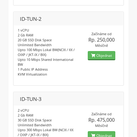
ID-TUN-2
1 vCPU
Začínáme od
2 Gb RAM
Rp. 250,000
20 GB SSD Disk Space
Unlimited Bandwidth
Měsíčně
Upto 100 Mbps Lokal BW(NCIX / IIX /
OIXP / JKT-IX / BIX)
Objednat
Upto 10 Mbps Shared International
BW
1 Public IP Address
KVM Virtualization
ID-TUN-3
2 vCPU
Začínáme od
2 Gb RAM
Rp. 475,000
30 GB SSD Disk Space
Unlimited Bandwidth
Měsíčně
Upto 300 Mbps Lokal BW (NCIX / IIX
/ OIXP / JKT-IX / BIX)
Objednat