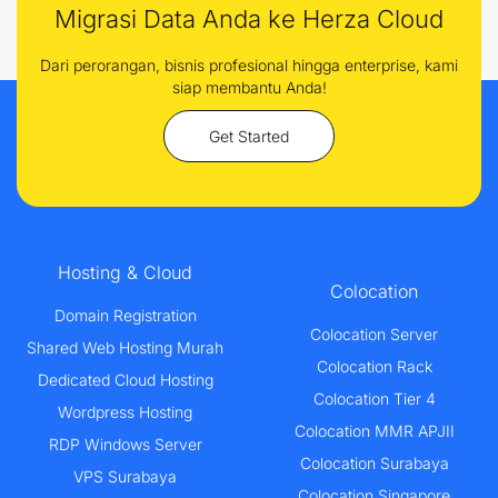
Migrasi Data Anda ke Herza Cloud
Dari perorangan, bisnis profesional hingga enterprise, kami
siap membantu Anda!
Get Started
Hosting & Cloud
Colocation
Domain Registration
Colocation Server
Shared Web Hosting Murah
Colocation Rack
Dedicated Cloud Hosting
Colocation Tier 4
Wordpress Hosting
Colocation MMR APJII
RDP Windows Server
Colocation Surabaya
VPS Surabaya
Colocation Singapore