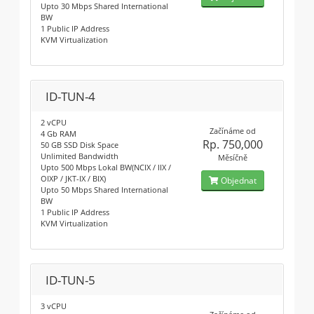
Upto 30 Mbps Shared International
BW
1 Public IP Address
KVM Virtualization
ID-TUN-4
2 vCPU
Začínáme od
4 Gb RAM
Rp. 750,000
50 GB SSD Disk Space
Unlimited Bandwidth
Měsíčně
Upto 500 Mbps Lokal BW(NCIX / IIX /
OIXP / JKT-IX / BIX)
Objednat
Upto 50 Mbps Shared International
BW
1 Public IP Address
KVM Virtualization
ID-TUN-5
3 vCPU