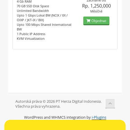
Začínáme od
4 Gb RAM
Rp. 1,250,000
70 GB SSD Disk Space
Unlimited Bandwidth
Měsíčně
Upto 1 Gbps Lokal BW (NCIX / IIX /
OIXP / JKT-IX / BIX)
Objednat
Upto 100 Mbps Shared International
BW
1 Public IP Address
KVM Virtualization
Autorská práva © 2026 PT Herza Digital Indonesia.
Všechna práva vyhrazena.
WordPress and WHMCS integration by
i-Plugins