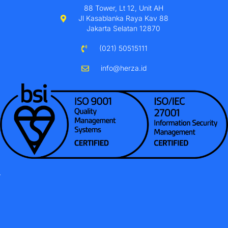
88 Tower, Lt 12, Unit AH
Jl Kasablanka Raya Kav 88
Jakarta Selatan 12870
(021) 50515111
info@herza.id