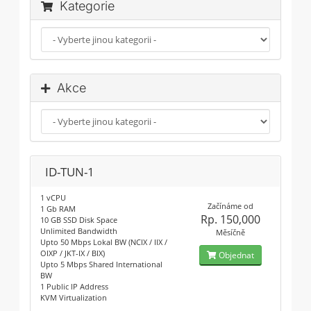
Kategorie
Akce
ID-TUN-1
1 vCPU
Začínáme od
1 Gb RAM
Rp. 150,000
10 GB SSD Disk Space
Unlimited Bandwidth
Měsíčně
Upto 50 Mbps Lokal BW (NCIX / IIX /
OIXP / JKT-IX / BIX)
Objednat
Upto 5 Mbps Shared International
BW
1 Public IP Address
KVM Virtualization