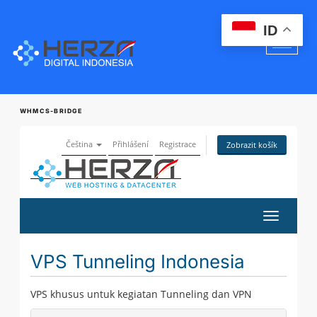
ID
WHMCS-BRIDGE
Čeština
Přihlášení
Registrace
Zobrazit košík
Přepnout
navigaci
VPS Tunneling Indonesia
VPS khusus untuk kegiatan Tunneling dan VPN