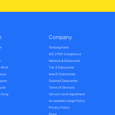
n
Company
er
Tentang Kami
ISO 27001 Compliance
4
Network & Datacenter
APJII
Tier 4 Datacenter
baya
Area31 Datacenter
apore
Datahall Datacenter
ysia
Terms of Services
g Kong
Service Level Agreement
Acceptable Usage Policy
Privacy Policy
Blogs