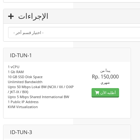
الإجراءات
ID-TUN-1
1 vCPU
يبدأ من
1 Gb RAM
Rp. 150,000
10 GB SSD Disk Space
Unlimited Bandwidth
شهري
Upto 50 Mbps Lokal BW (NCIX / IIX / OIXP
/ JKT-IX / BIX)
أطلبه الآن
Upto 5 Mbps Shared International BW
1 Public IP Address
KVM Virtualization
ID-TUN-3