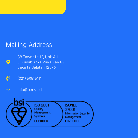
Mailing Address
88 Tower, Lt 12, Unit AH
Jl Kasablanka Raya Kav 88
Jakarta Selatan 12870
(021) 50515111
info@herza.id