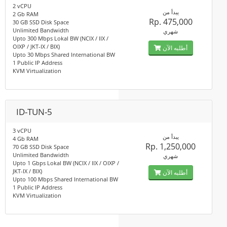
2 vCPU
يبدأ من
2 Gb RAM
Rp. 475,000
30 GB SSD Disk Space
Unlimited Bandwidth
شهري
Upto 300 Mbps Lokal BW (NCIX / IIX /
OIXP / JKT-IX / BIX)
أطلبه الآن
Upto 30 Mbps Shared International BW
1 Public IP Address
KVM Virtualization
ID-TUN-5
3 vCPU
يبدأ من
4 Gb RAM
Rp. 1,250,000
70 GB SSD Disk Space
Unlimited Bandwidth
شهري
Upto 1 Gbps Lokal BW (NCIX / IIX / OIXP /
JKT-IX / BIX)
أطلبه الآن
Upto 100 Mbps Shared International BW
1 Public IP Address
KVM Virtualization