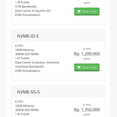
1 IP Publik
חודשי
4 TB Bandwidth
Data Center di Equinix SG1
הזמינו עכשיו
KVM Virtualization
NVME-ID-5
8 CPU
החל מ
16GB Memory
Rp. 1,200,000
200GB SSD NVMe
1 IP Publik
חודשי
Data Center di Jakarta, Indonesia
Unlimited Bandwidth
הזמינו עכשיו
KVM Virtualization
NVME-SG-5
8 CPU
החל מ
16GB Memory
Rp. 1,350,000
200GB SSD NVMe
1 IP Publik
חודשי