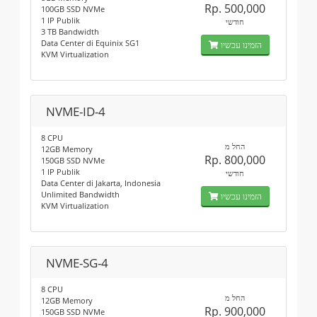
Rp. 500,000
100GB SSD NVMe
1 IP Publik
חודשי
3 TB Bandwidth
Data Center di Equinix SG1
הזמינו עכשיו
KVM Virtualization
NVME-ID-4
8 CPU
החל מ
12GB Memory
Rp. 800,000
150GB SSD NVMe
1 IP Publik
חודשי
Data Center di Jakarta, Indonesia
Unlimited Bandwidth
הזמינו עכשיו
KVM Virtualization
NVME-SG-4
8 CPU
החל מ
12GB Memory
Rp. 900,000
150GB SSD NVMe