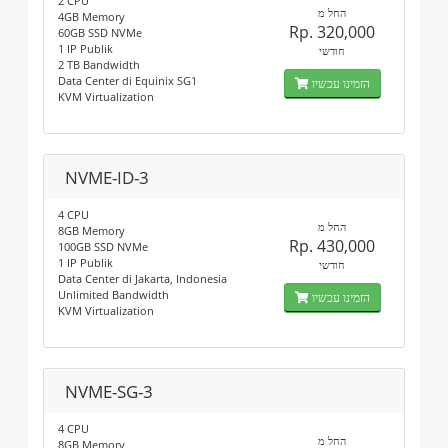
2 CPU
החל מ
4GB Memory
Rp. 320,000
60GB SSD NVMe
1 IP Publik
חודשי
2 TB Bandwidth
Data Center di Equinix SG1
הזמינו עכשיו
KVM Virtualization
NVME-ID-3
4 CPU
החל מ
8GB Memory
Rp. 430,000
100GB SSD NVMe
1 IP Publik
חודשי
Data Center di Jakarta, Indonesia
Unlimited Bandwidth
הזמינו עכשיו
KVM Virtualization
NVME-SG-3
4 CPU
החל מ
8GB Memory