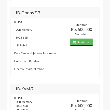
ID-OpenVZ-7
8 CPU
Start från
Rp. 500,000
12GB Memory
Månadsvis
150GB SSD
Beställ nu
1 IP Publik
Data Center di Jakarta, Indonesia
Unmetered Bandwidth
OpenVZ 7 Virtualization
ID-KVM-7
8 CPU
Start från
12GB Memory
Rp. 600,000
150GB SSD
1 IP Publik