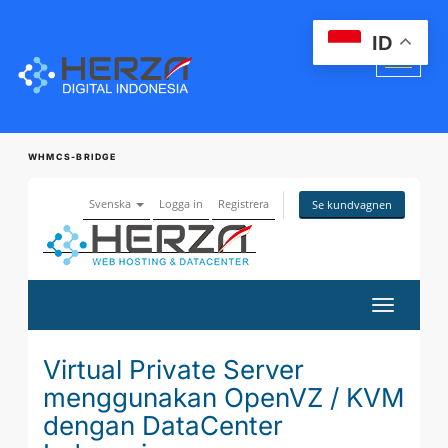
ID
WHMCS-BRIDGE
Svenska
Logga in
Registrera
Se kundvagnen
Växla
navigerin
Virtual Private Server
menggunakan OpenVZ / KVM
dengan DataCenter