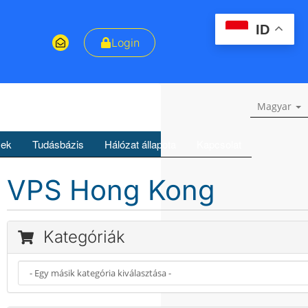
ID
Login
Magyar
yek
Tudásbázis
Hálózat állapota
Kapcsolat
VPS Hong Kong
Kategóriák