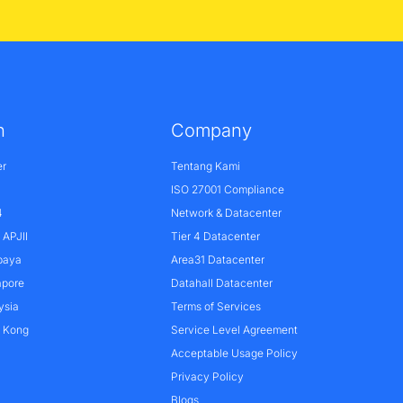
n
Company
er
Tentang Kami
ISO 27001 Compliance
4
Network & Datacenter
APJII
Tier 4 Datacenter
baya
Area31 Datacenter
apore
Datahall Datacenter
ysia
Terms of Services
g Kong
Service Level Agreement
Acceptable Usage Policy
Privacy Policy
Blogs