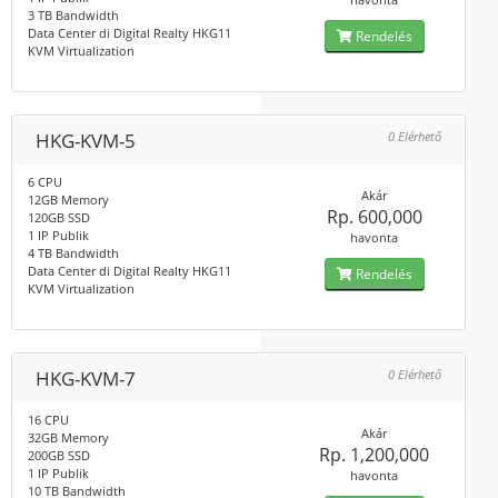
3 TB Bandwidth
Data Center di Digital Realty HKG11
Rendelés
KVM Virtualization
HKG-KVM-5
0 Elérhető
6 CPU
Akár
12GB Memory
Rp. 600,000
120GB SSD
1 IP Publik
havonta
4 TB Bandwidth
Data Center di Digital Realty HKG11
Rendelés
KVM Virtualization
HKG-KVM-7
0 Elérhető
16 CPU
Akár
32GB Memory
Rp. 1,200,000
200GB SSD
1 IP Publik
havonta
10 TB Bandwidth