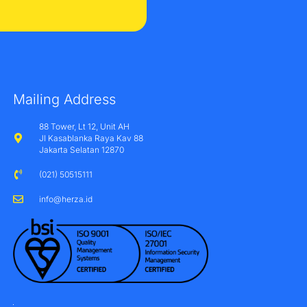
Mailing Address
88 Tower, Lt 12, Unit AH
Jl Kasablanka Raya Kav 88
Jakarta Selatan 12870
(021) 50515111
info@herza.id