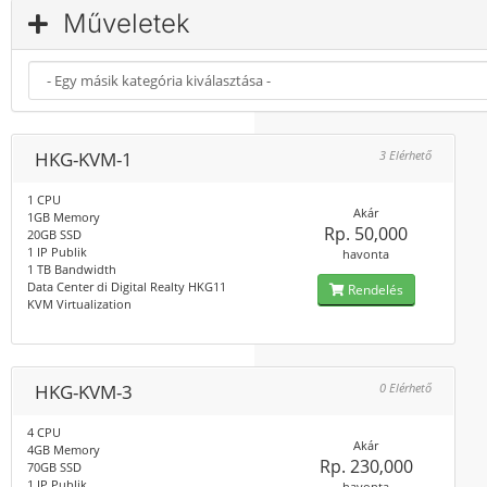
Műveletek
HKG-KVM-1
3 Elérhető
1 CPU
Akár
1GB Memory
Rp. 50,000
20GB SSD
1 IP Publik
havonta
1 TB Bandwidth
Data Center di Digital Realty HKG11
Rendelés
KVM Virtualization
HKG-KVM-3
0 Elérhető
4 CPU
Akár
4GB Memory
Rp. 230,000
70GB SSD
1 IP Publik
havonta