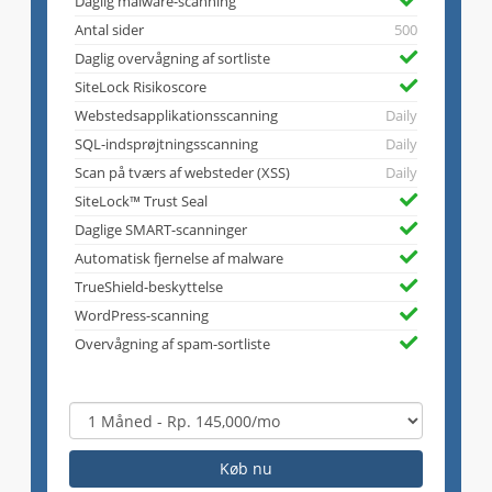
Daglig malware-scanning
Antal sider
500
Daglig overvågning af sortliste
SiteLock Risikoscore
Webstedsapplikationsscanning
Daily
SQL-indsprøjtningsscanning
Daily
Scan på tværs af websteder (XSS)
Daily
SiteLock™ Trust Seal
Daglige SMART-scanninger
Automatisk fjernelse af malware
TrueShield-beskyttelse
WordPress-scanning
Overvågning af spam-sortliste
Køb nu