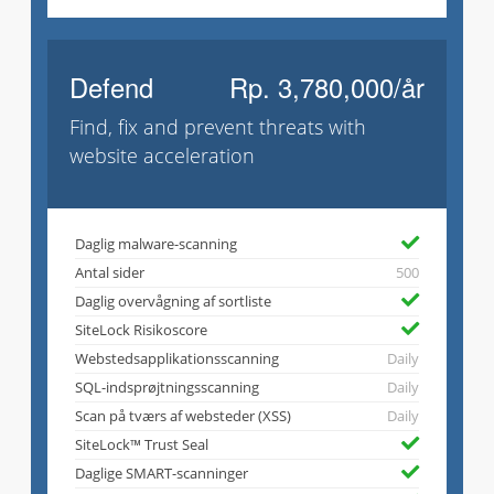
Defend
Rp. 3,780,000/år
Find, fix and prevent threats with
website acceleration
Daglig malware-scanning
Antal sider
500
Daglig overvågning af sortliste
SiteLock Risikoscore
Webstedsapplikationsscanning
Daily
SQL-indsprøjtningsscanning
Daily
Scan på tværs af websteder (XSS)
Daily
SiteLock™ Trust Seal
Daglige SMART-scanninger