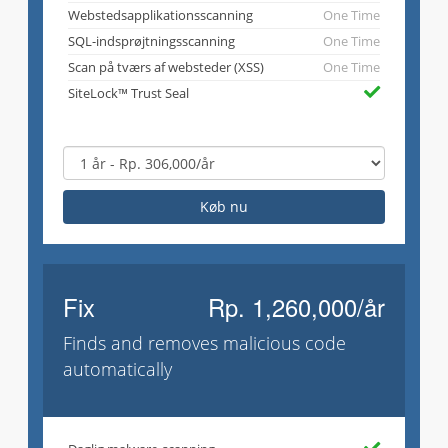
Webstedsapplikationsscanning
One Time
SQL-indsprøjtningsscanning
One Time
Scan på tværs af websteder (XSS)
One Time
SiteLock™ Trust Seal
Køb nu
Fix
Rp. 1,260,000/år
Finds and removes malicious code
automatically