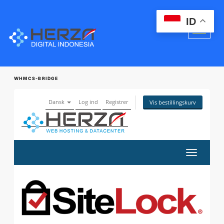
ID
WHMCS-BRIDGE
Dansk
Log ind
Registrer
Vis bestillingskurv
Skift
navigatio