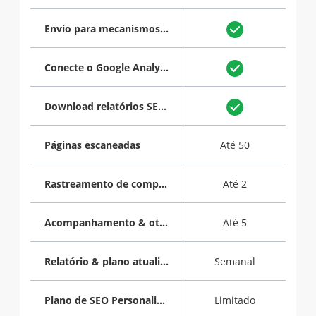
Envio para mecanismos de pesquisa
Conecte o Google Analytics
Download relatórios SEO em PDF
Páginas escaneadas
Até 50
Rastreamento de competidores
Até 2
Acompanhamento & otimização de palavras-chave
Até 5
Relatório & plano atualizados
Semanal
Plano de SEO Personalizado
Limitado