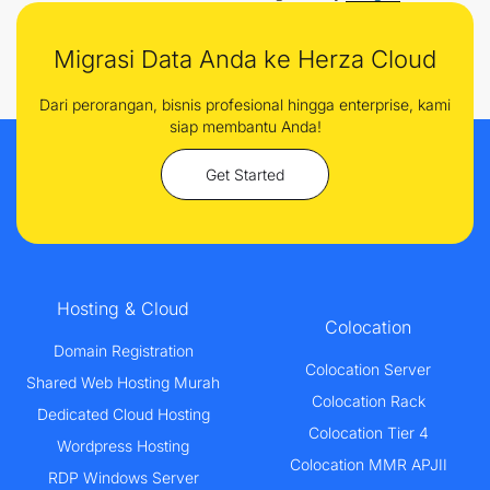
Migrasi Data Anda ke Herza Cloud
Dari perorangan, bisnis profesional hingga enterprise, kami
siap membantu Anda!
Get Started
Hosting & Cloud
Colocation
Domain Registration
Colocation Server
Shared Web Hosting Murah
Colocation Rack
Dedicated Cloud Hosting
Colocation Tier 4
Wordpress Hosting
Colocation MMR APJII
RDP Windows Server