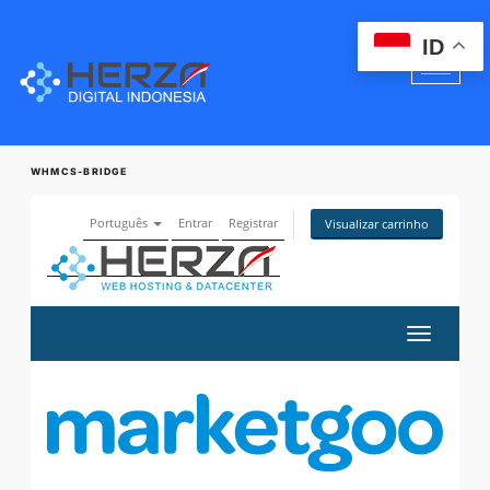
ID
WHMCS-BRIDGE
Português
Entrar
Registrar
Visualizar carrinho
Alternar
navegaçã