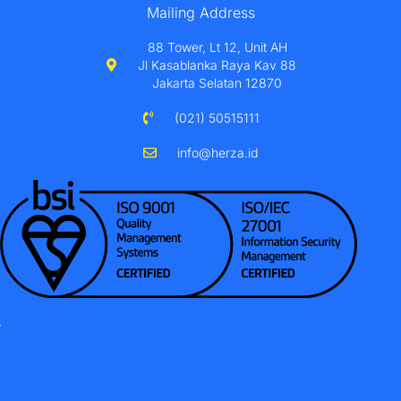
Mailing Address
88 Tower, Lt 12, Unit AH
Jl Kasablanka Raya Kav 88
Jakarta Selatan 12870
(021) 50515111
info@herza.id