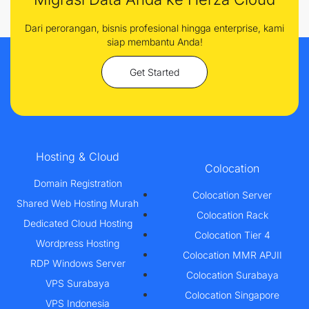
Dari perorangan, bisnis profesional hingga enterprise, kami
siap membantu Anda!
Get Started
Hosting & Cloud
Colocation
Domain Registration
Colocation Server
Shared Web Hosting Murah
Colocation Rack
Dedicated Cloud Hosting
Colocation Tier 4
Wordpress Hosting
Colocation MMR APJII
RDP Windows Server
Colocation Surabaya
VPS Surabaya
Colocation Singapore
VPS Indonesia