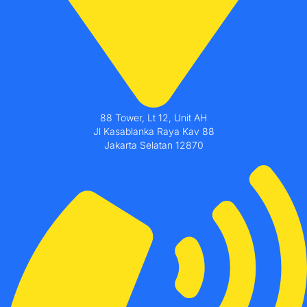
88 Tower, Lt 12, Unit AH
Jl Kasablanka Raya Kav 88
Jakarta Selatan 12870