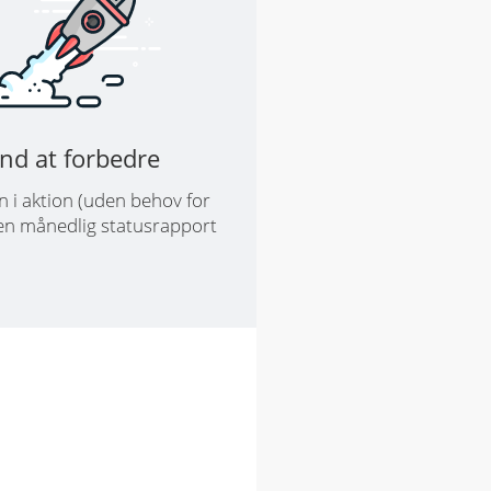
nd at forbedre
Se, hvorda
n i aktion (uden behov for
søgeord
 en månedlig statusrapport
Lite
Rp. 71,286/mo