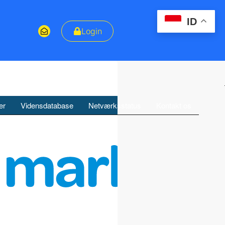
ID
Login
er
Vidensdatabase
Netværksstatus
Kontakt os