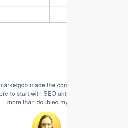
Tilmeld dig nu
marketgoo made the complicated simple for me
re to start with SEO until I started using this ser
more than doubled my traffic when I started u
Heather Figi
Music for Young Violinists