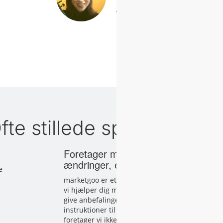
Læs casestudiet
fte stillede spørgsmål o
Foretager marketgoo de anbefalede
ændringer, eller gør jeg?
e
marketgoo er et gør-det-selv-værktøj, så selvom
vi hjælper dig med at analysere dit websted og
give anbefalinger, sammen med opgaver og
instruktioner til at optimere dit websted,
foretager vi ikke disse ændringer for dig.