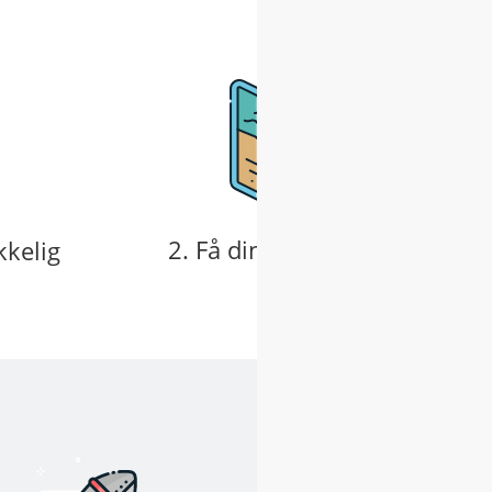
2. Få din nemme SEO-plan
kkelig