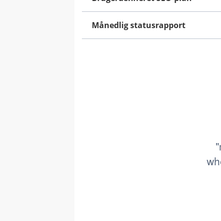
Månedlig statusrapport
"
whe