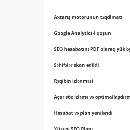
Axtarış motorunun təqdimatı
Google Analytics-i qoşun
SEO hesabatını PDF olaraq yüklə
Səhifələr skan edildi
Rəqibin izlənməsi
Açar söz izləmə və optimallaşdır
Hesabat və plan yeniləndi
Xüsusi SEO Planı