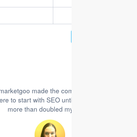
İndi qeydiyyatdan keçin
marketgoo made the complicated simple for me
re to start with SEO until I started using this ser
more than doubled my traffic when I started u
Heather Figi
Music for Young Violinists