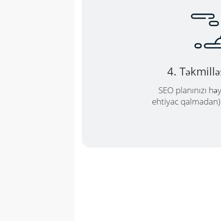
4. Təkmill
SEO planınızı həy
ehtiyac qalmadan) v