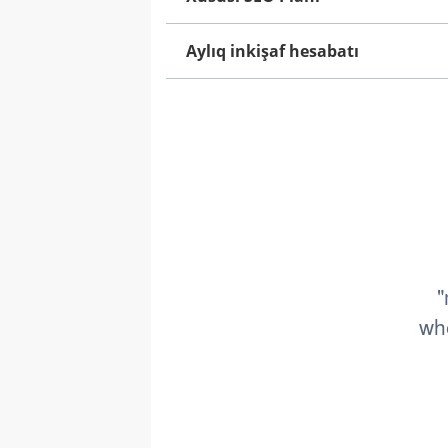
Aylıq inkişaf hesabatı
"
whe