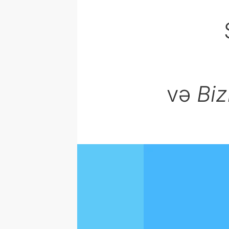
və
Biz