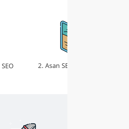
2. Asan SEO planınızı əldə edin
ə SEO