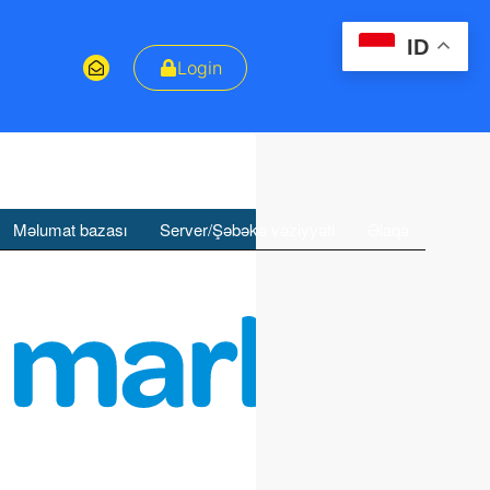
ID
Login
Məlumat bazası
Server/Şəbəkə vəziyyəti
Əlaqə