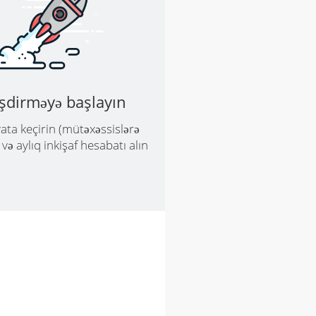
5.
əşdirməyə başlayın
Rəqiblər
ata keçirin (mütəxəssislərə
sıralamasın
ə aylıq inkişaf hesabatı alın
Lite
Rp. 71,286/ay