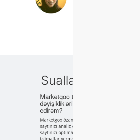
Vəziyyət araşdırmasını oxuyun
Suallar və dəstək
Marketgoo tövsiyə olunan
dəyişiklikləri edir yoxsa mən
edirəm?
Marketgoo özan yarat vasitədir, buna görə
saytınızı analiz etmək və tövsiyələr vermək,
saytınızı optimallaşdırmaq üçün tapşırıqlar və
təlimatlar verməkdə sizə kömək etsək də, bu