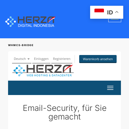
ID
WHMCS-BRIDGE
Deutsch
Einloggen
Registrieren
Warenkorb ansehen
Navigati
ein-/aus
Email-Security, für Sie
gemacht