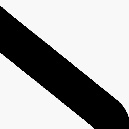
Vaata sildiga artikleid 'VPS 
Cara Mengupgrade Paket VPS Anda
Layanan VPS Anda dapat diupgrade sesuai dengan Paket VPS yang lebih besar atau 