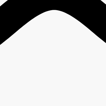
0
05. cPanel Control Panel
0
06. Plesk Control Panel
15
06. Virtual Private Server
2
08. Dedicated Server / Colocation
2
09. Cloud Storage Backup
0
10. Produk dan Layanan Herza.ID
4
11. Keamanan
0
12. Ruangan Developer
Sildipilv
Anti
Additional Contact
Administrator
DDOS
antiddos
Backup