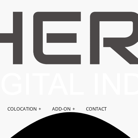
SERVERS
COLOCATION
ADD-ON
CONTACT
Kauplus
Avaleht
Teated
Kategooriad
4
01. Panduan untuk Memulai
9
02. Portal Pelanggan Herza.ID
6
03. Support
5
04. Nama Domain