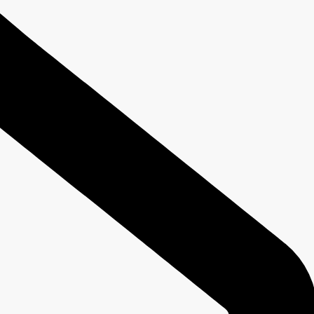
Преглед на тагирани дописи 
Cara Mendaftarkan Private NameServer (Child NameServer)
Private NameServer atau sering juga disebutkan sebagai Child NameServer adalah Na