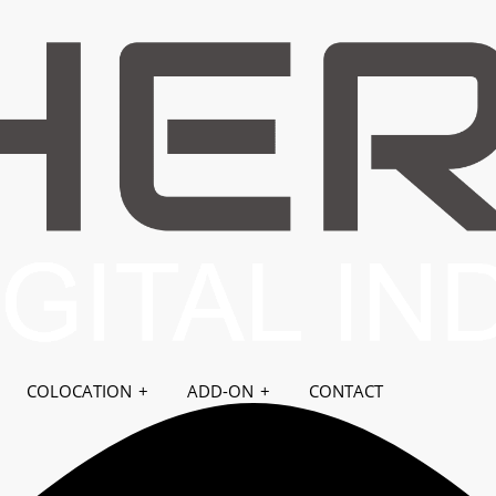
SERVERS
COLOCATION
ADD-ON
CONTACT
Продавница
Почетна
Акци
Категории на прашања
4
01. Panduan untuk Memulai
9
02. Portal Pelanggan Herza.ID
6
03. Support
5
04. Nama Domain