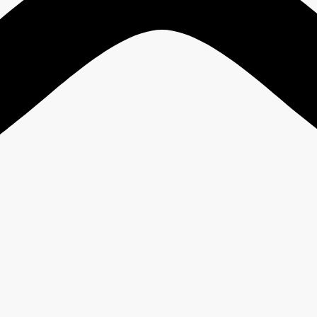
0
05. cPanel Control Panel
0
06. Plesk Control Panel
15
06. Virtual Private Server
2
08. Dedicated Server / Colocation
2
09. Cloud Storage Backup
0
10. Produk dan Layanan Herza.ID
4
11. Keamanan
0
12. Ruangan Developer
Клучни тагови
Anti
Additional Contact
Administrator
DDOS
antiddos
Backup