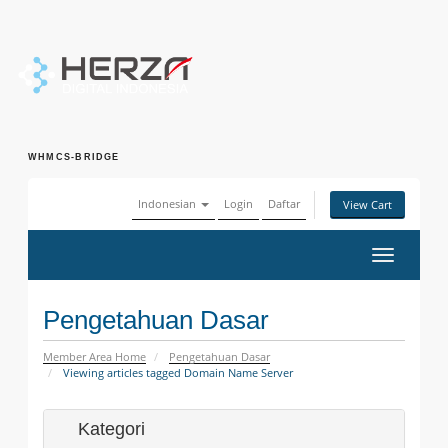
WHMCS-BRIDGE
Indonesian
Login
Daftar
View Cart
Toggle
navigatio
Pengetahuan Dasar
Member Area Home
Pengetahuan Dasar
Viewing articles tagged Domain Name Server
Kategori