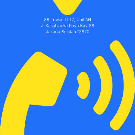
88 Tower, Lt 12, Unit AH
Jl Kasablanka Raya Kav 88
Jakarta Selatan 12870