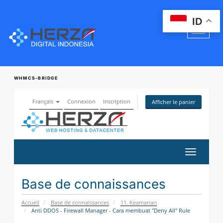
ID
WHMCS-BRIDGE
Français
Connexion
Inscription
Afficher le panier
Basculer
la
navigatio
Base de connaissances
Accueil
Base de connaissances
11. Keamanan
Anti DDOS - Firewall Manager - Cara membuat "Deny All" Rule