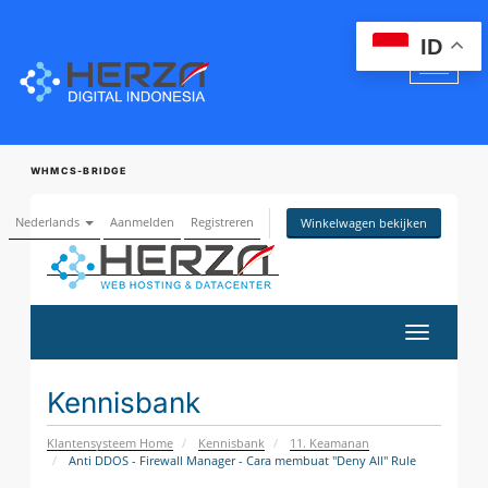
ID
WHMCS-BRIDGE
Nederlands
Aanmelden
Registreren
Winkelwagen bekijken
Navigatie
in-/uitsc
Kennisbank
Klantensysteem Home
Kennisbank
11. Keamanan
Anti DDOS - Firewall Manager - Cara membuat "Deny All" Rule