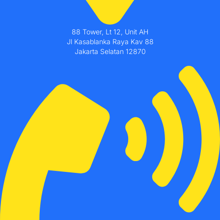
88 Tower, Lt 12, Unit AH
Jl Kasablanka Raya Kav 88
Jakarta Selatan 12870