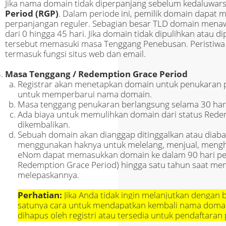
Jika nama domain tidak diperpanjang sebelum kedaluwar
Period (RGP)
. Dalam periode ini, pemilik domain dapa
perpanjangan reguler. Sebagian besar TLD domain mena
dari 0 hingga 45 hari. Jika domain tidak dipulihkan atau
tersebut memasuki masa Tenggang Penebusan. Peristiwa 
termasuk fungsi situs web dan email.
Masa Tenggang / Redemption Grace Period
Registrar akan menetapkan domain untuk penukaran pa
untuk memperbarui nama domain.
Masa tenggang penukaran berlangsung selama 30 har
Ada biaya untuk memulihkan domain dari status Redemp
dikembalikan.
Sebuah domain akan dianggap ditinggalkan atau diabai
menggunakan haknya untuk melelang, menjual, mengh
eNom dapat memasukkan domain ke dalam 90 hari pe
Redemption Grace Period) hingga satu tahun saat menc
melepaskannya.
Perhatian:
Jika Anda tidak ingin melanjutkan dengan 
satunya cara untuk mendapatkan kembali nama dom
dihapus oleh registri atau tersedia untuk pendaftaran 