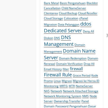
Bare Metal
Basis Pengetahuan
Blacklist
Cancellation
Child NameServer
Clientarea
Cloud Backup
Cloud Reseller
Cloud Storage
Colocation
cPanel
ddos
Migration
Data Pelanggan
Dedicated Server
Deny All
DNS
Diskon
DNS
Management
Domain
Domain Name
Management
Server
Domain Redemption
Domain
Renewal
Domain Verification
Drop All
firewall
Email History
filter
Firewall Rule
Grace Period
Kode
Promo
Linux
Migrasi
Migrasi ke Herza.ID
Monitoring
MRTG
MTR
NameServer
NAS
Network
Network Attached Storage
Network Monitoring System
NMS
Node
Server
Ownership Transfer
Panel
Domain
Password
Pengetahuan Dasar