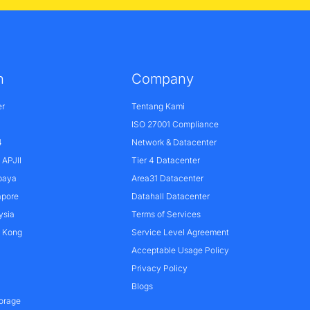
n
Company
er
Tentang Kami
ISO 27001 Compliance
4
Network & Datacenter
APJII
Tier 4 Datacenter
baya
Area31 Datacenter
apore
Datahall Datacenter
ysia
Terms of Services
g Kong
Service Level Agreement
Acceptable Usage Policy
Privacy Policy
Blogs
orage