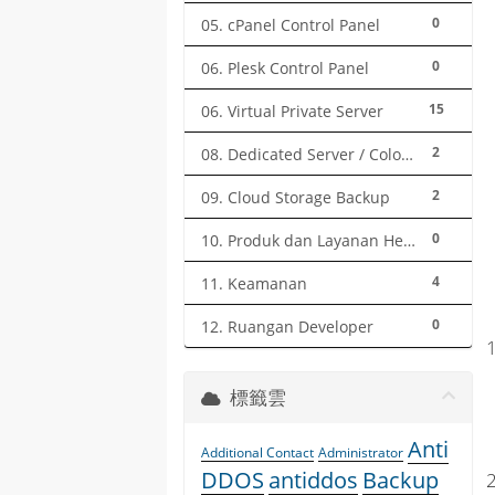
0
05. cPanel Control Panel
0
06. Plesk Control Panel
15
06. Virtual Private Server
2
08. Dedicated Server / Colocation
2
09. Cloud Storage Backup
0
10. Produk dan Layanan Herza.ID
4
11. Keamanan
0
12. Ruangan Developer
標籤雲
Anti
Additional Contact
Administrator
DDOS
antiddos
Backup