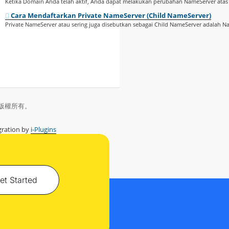
Ketika Domain Anda telah aktif, Anda dapat melakukan perubahan NameServer ata
Cara Mendaftarkan Private NameServer (Child NameServer)
Private NameServer atau sering juga disebutkan sebagai Child NameServer adalah Na
sia。版權所有。
ration by
i-Plugins
et Started