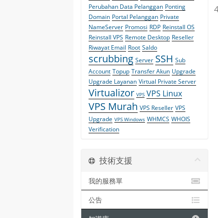
Perubahan Data Pelanggan
Ponting
Domain
Portal Pelanggan
Private
NameServer
Promosi
RDP
Reinstall OS
Reinstall VPS
Remote Desktop
Reseller
Riwayat Email
Root
Saldo
scrubbing
SSH
Server
Sub
Account
Topup
Transfer Akun
Upgrade
Upgrade Layanan
Virtual Private Server
Virtualizor
VPS Linux
VPS
VPS Murah
VPS Reseller
VPS
Upgrade
WHMCS
WHOIS
VPS Windows
Verification
技術支援
我的服務單
公告