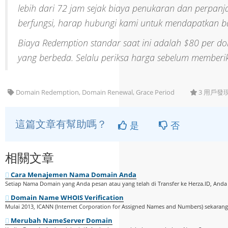
lebih dari 72 jam sejak biaya penukaran dan perpan
berfungsi, harap hubungi kami untuk mendapatkan b
Biaya Redemption standar saat ini adalah $80 per 
yang berbeda. Selalu periksa harga sebelum memberi
Domain Redemption, Domain Renewal, Grace Period
3 用戶發
這篇文章有幫助嗎？
是
否
相關文章
Cara Menajemen Nama Domain Anda
Setiap Nama Domain yang Anda pesan atau yang telah di Transfer ke Herza.ID, Anda 
Domain Name WHOIS Verification
Mulai 2013, ICANN (Internet Corporation for Assigned Names and Numbers) sekaran
Merubah NameServer Domain