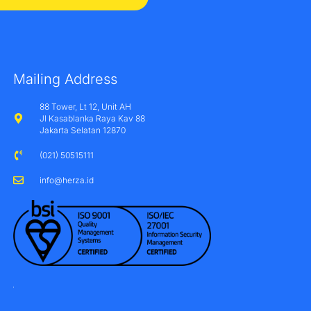
Mailing Address
88 Tower, Lt 12, Unit AH
Jl Kasablanka Raya Kav 88
Jakarta Selatan 12870
(021) 50515111
info@herza.id