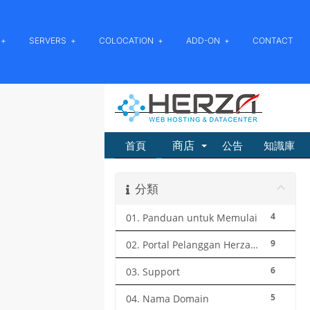
SERVERS
COLOCATION
ADD-ON
CONTACT
商店
首頁
公告
知識庫
分類
4
01. Panduan untuk Memulai
9
02. Portal Pelanggan Herza.ID
6
03. Support
5
04. Nama Domain