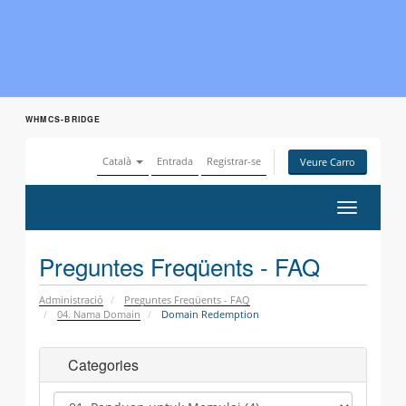
WHMCS-BRIDGE
Català
Entrada
Registrar-se
Veure Carro
Canvia
la
navegaci
Preguntes Freqüents - FAQ
Administració
Preguntes Freqüents - FAQ
04. Nama Domain
Domain Redemption
Categories