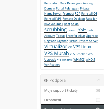
Perubahan Data Pelanggan
Ponting
Domain
Portal Pelanggan
Private
NameServer
Promosi
RDP
Reinstall OS
Reinstall VPS
Remote Desktop
Reseller
Riwayat Email
Root
Saldo
scrubbing
SSH
Server
Sub
Account
Topup
Transfer Akun
Upgrade
Upgrade Layanan
Virtual Private Server
Virtualizor
VPS Linux
VPS
VPS Murah
VPS Reseller
VPS
Upgrade
WHMCS
WHOIS
VPS Windows
Verification
Podpora
Moje support tickety
Oznámení