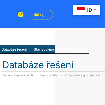
ID
Login
Databáze řešení
Stav systému
Kontaktujte nás
Databáze řešení
Domovská stránka portálu
Databáze řešení
02. Portal Pelanggan Herza.ID