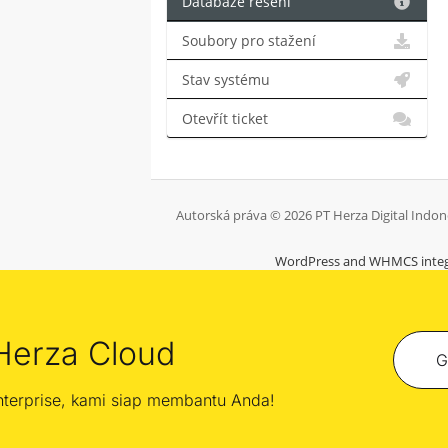
Databáze řešení
Soubory pro stažení
Stav systému
Otevřít ticket
Autorská práva © 2026 PT Herza Digital Indon
WordPress and WHMCS integ
Herza Cloud
G
enterprise, kami siap membantu Anda!