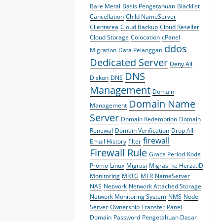
Bare Metal
Basis Pengetahuan
Blacklist
Cancellation
Child NameServer
Clientarea
Cloud Backup
Cloud Reseller
Cloud Storage
Colocation
cPanel
ddos
Migration
Data Pelanggan
Dedicated Server
Deny All
DNS
Diskon
DNS
Management
Domain
Domain Name
Management
Server
Domain Redemption
Domain
Renewal
Domain Verification
Drop All
firewall
Email History
filter
Firewall Rule
Grace Period
Kode
Promo
Linux
Migrasi
Migrasi ke Herza.ID
Monitoring
MRTG
MTR
NameServer
NAS
Network
Network Attached Storage
Network Monitoring System
NMS
Node
Server
Ownership Transfer
Panel
Domain
Password
Pengetahuan Dasar