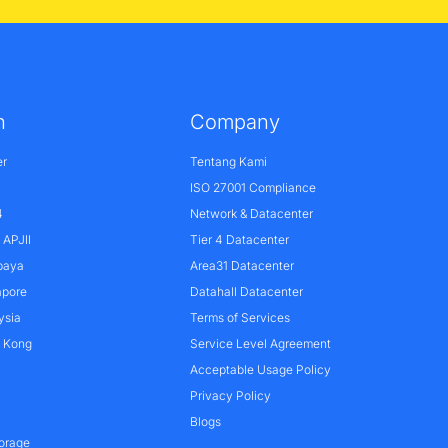
n
Company
er
Tentang Kami
ISO 27001 Compliance
4
Network & Datacenter
APJII
Tier 4 Datacenter
baya
Area31 Datacenter
apore
Datahall Datacenter
ysia
Terms of Services
g Kong
Service Level Agreement
Acceptable Usage Policy
Privacy Policy
Blogs
orage