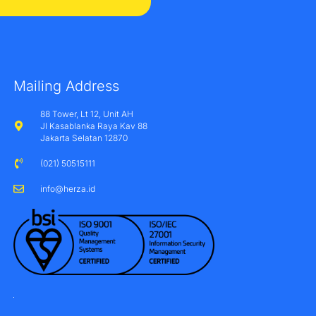
Mailing Address
88 Tower, Lt 12, Unit AH
Jl Kasablanka Raya Kav 88
Jakarta Selatan 12870
(021) 50515111
info@herza.id