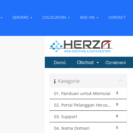
SERVERS
COLOCATION
ADD-ON
CONTACT
Obchod
Domů
Oznámení
Kategorie
4
01. Panduan untuk Memulai
9
02. Portal Pelanggan Herza.ID
6
03. Support
5
04. Nama Domain