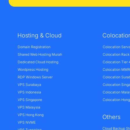
Hosting & Cloud
Colocatio
Domain Registration
Colocation Serv
Shared Web Hosting Murah
Colocation Rack
Dedicated Cloud Hosting
Colocation Tier 
Wordpress Hosting
Colocation MMR 
RDP Windows Server
Colocation Sura
VPS Surabaya
Colocation Sing
VPS Indonesia
Colocation Mala
VPS Singapore
Colocation Hon
VPS Malaysia
VPS Hong Kong
Others
VPS NVME
Cloud Backup St
VPS Tunneling