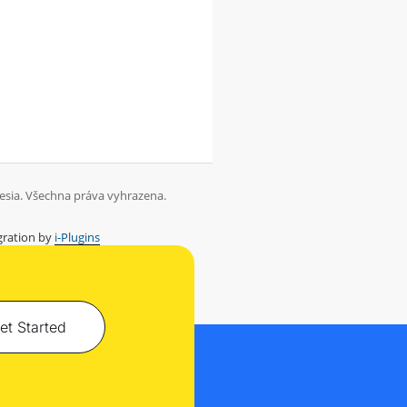
esia. Všechna práva vyhrazena.
ration by
i-Plugins
et Started