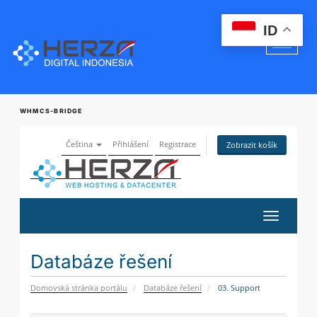
ID
WHMCS-BRIDGE
Čeština
Přihlášení
Registrace
Zobrazit košík
Přepnout
navigaci
Databáze řešení
Domovská stránka portálu
Databáze řešení
03. Support