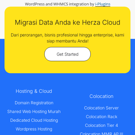
WordPress and WHMCS integration by
i-Plugins
Migrasi Data Anda ke Herza Cloud
Dari perorangan, bisnis profesional hingga enterprise, kami
siap membantu Anda!
Get Started
Hosting & Cloud
Colocation
Domain Registration
Colocation Server
Shared Web Hosting Murah
Colocation Rack
Dedicated Cloud Hosting
Colocation Tier 4
Wordpress Hosting
Colocation MMR APJII