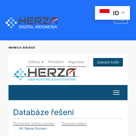
ID
WHMCS-BRIDGE
Čeština
Přihlášení
Registrace
Zobrazit košík
Přepnout
navigaci
Databáze řešení
Domovská stránka portálu
Databáze řešení
04. Nama Domain