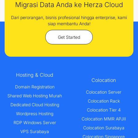
Migrasi Data Anda ke Herza Cloud
Dari perorangan, bisnis profesional hingga enterprise, kami
siap membantu Anda!
Get Started
Hosting & Cloud
Colocation
Domain Registration
Colocation Server
Shared Web Hosting Murah
Colocation Rack
Dedicated Cloud Hosting
Colocation Tier 4
Wordpress Hosting
Colocation MMR APJII
RDP Windows Server
Colocation Surabaya
VPS Surabaya
Colocation Singapore