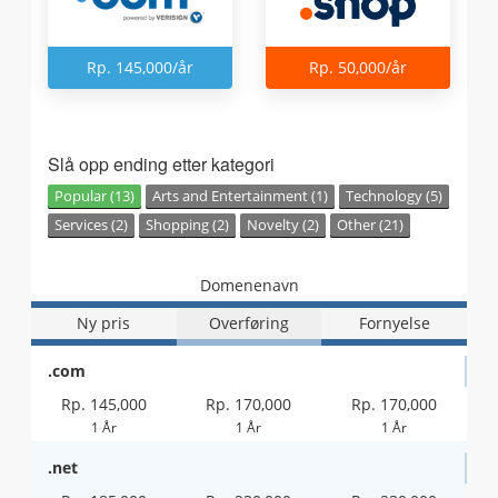
Rp. 145,000/år
Rp. 50,000/år
Slå opp ending etter kategori
Popular (13)
Arts and Entertainment (1)
Technology (5)
Services (2)
Shopping (2)
Novelty (2)
Other (21)
Domenenavn
Ny pris
Overføring
Fornyelse
.com
Rp. 145,000
Rp. 170,000
Rp. 170,000
1 År
1 År
1 År
.net