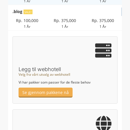
1 År
1 År
1 År
.blog
SALE!
Rp. 100,000
Rp. 375,000
Rp. 375,000
1 År
1 År
1 År
Legg til webhotell
Velg fra vårt utvalg av webhotell
Vi har pakker som passer for de fleste behov
Se gjennom pakkene nå