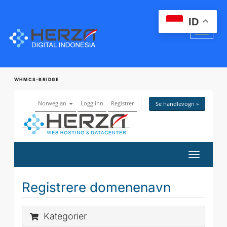
ID
WHMCS-BRIDGE
Norwegian
Logg inn
Registrer
Se handlevogn »
Bytt
navigasj
Registrere domenenavn
Kategorier